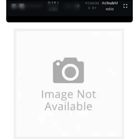
0:19 /
Ad
hub
M
POWERE
1
/
2
D BY
3:35
edia