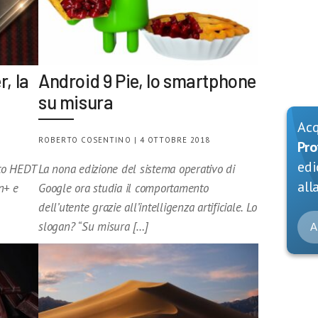
, la
Android 9 Pie, lo smartphone
su misura
Ac
ROBERTO COSENTINO | 4 OTTOBRE 2018
Pro
edi
nto HEDT
La nona edizione del sistema operativo di
alla
n+ e
Google ora studia il comportamento
dell’utente grazie all’intelligenza artificiale. Lo
slogan? “Su misura […]
A