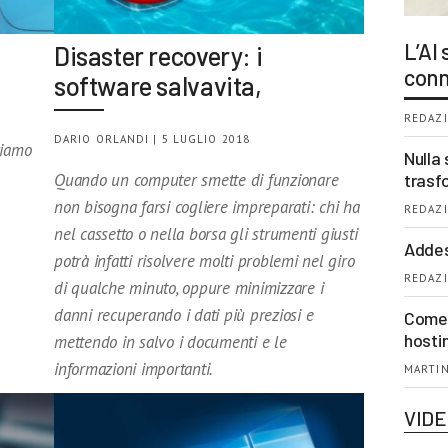
L’AI
Disaster recovery: i
conn
software salvavita,
REDAZI
DARIO ORLANDI | 5 LUGLIO 2018
riamo
Nulla 
trasf
Quando un computer smette di funzionare
non bisogna farsi cogliere impreparati: chi ha
REDAZI
nel cassetto o nella borsa gli strumenti giusti
Addes
potrà infatti risolvere molti problemi nel giro
REDAZI
di qualche minuto, oppure minimizzare i
danni recuperando i dati più preziosi e
Come 
hosti
mettendo in salvo i documenti e le
informazioni importanti.
MARTIN
VID