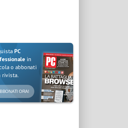
quista
PC
fessionale
in
cola o abbonati
 rivista.
BBONATI ORA!