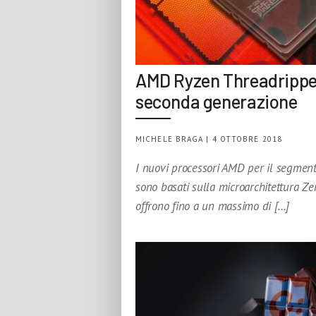
AMD Ryzen Threadripper
seconda generazione
MICHELE BRAGA | 4 OTTOBRE 2018
I nuovi processori AMD per il segme
sono basati sulla microarchitettura Ze
offrono fino a un massimo di […]