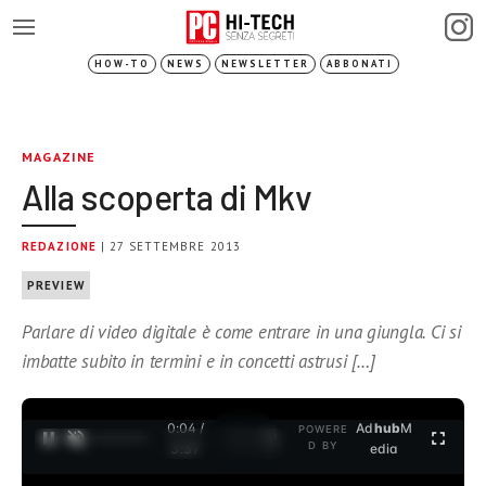
HOW-TO
NEWS
NEWSLETTER
ABBONATI
MAGAZINE
Alla scoperta di Mkv
REDAZIONE
| 27 SETTEMBRE 2013
PREVIEW
Parlare di video digitale è come entrare in una giungla. Ci si
imbatte subito in termini e in concetti astrusi […]
0:04 /
Ad
hub
M
POWERE
1
/
2
D BY
3:37
edia