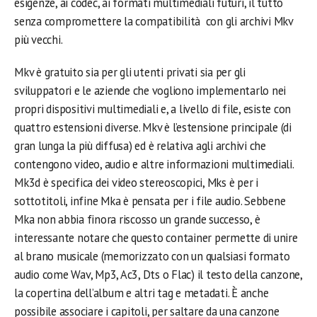
esigenze, ai codec, ai formati multimediali futuri, il tutto
senza compromettere la compatibilità con gli archivi Mkv
più vecchi.
Mkv è gratuito sia per gli utenti privati sia per gli
sviluppatori e le aziende che vogliono implementarlo nei
propri dispositivi multimediali e, a livello di file, esiste con
quattro estensioni diverse. Mkv è l’estensione principale (di
gran lunga la più diffusa) ed è relativa agli archivi che
contengono video, audio e altre informazioni multimediali.
Mk3d è specifica dei video stereoscopici, Mks è per i
sottotitoli, infine Mka è pensata per i file audio. Sebbene
Mka non abbia finora riscosso un grande successo, è
interessante notare che questo container permette di unire
al brano musicale (memorizzato con un qualsiasi formato
audio come Wav, Mp3, Ac3, Dts o Flac) il testo della canzone,
la copertina dell’album e altri tag e metadati. È anche
possibile associare i capitoli, per saltare da una canzone