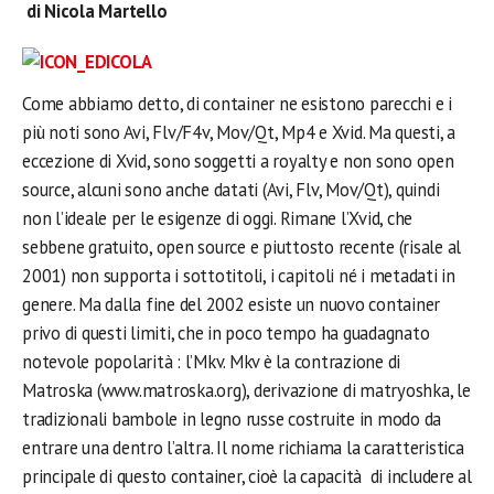
di Nicola Martello
Come abbiamo detto, di container ne esistono parecchi e i
più noti sono Avi, Flv/F4v, Mov/Qt, Mp4 e Xvid. Ma questi, a
eccezione di Xvid, sono soggetti a royalty e non sono open
source, alcuni sono anche datati (Avi, Flv, Mov/Qt), quindi
non l’ideale per le esigenze di oggi. Rimane l’Xvid, che
sebbene gratuito, open source e piuttosto recente (risale al
2001) non supporta i sottotitoli, i capitoli né i metadati in
genere. Ma dalla fine del 2002 esiste un nuovo container
privo di questi limiti, che in poco tempo ha guadagnato
notevole popolarità : l’Mkv. Mkv è la contrazione di
Matroska (www.matroska.org), derivazione di matryoshka, le
tradizionali bambole in legno russe costruite in modo da
entrare una dentro l’altra. Il nome richiama la caratteristica
principale di questo container, cioè la capacità di includere al