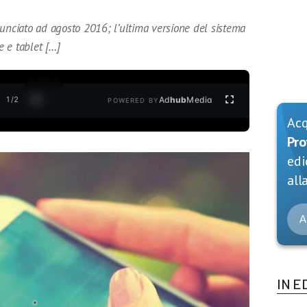
nunciato ad agosto 2016; l’ultima versione del sistema
 e tablet […]
1
/
2
Ad
hub
Media
POWERED BY
Ac
Pro
edi
alla
A
IN E