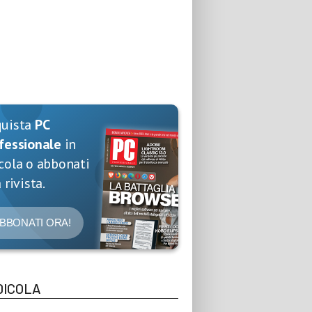
quista
PC
fessionale
in
cola o abbonati
 rivista.
BBONATI ORA!
DICOLA