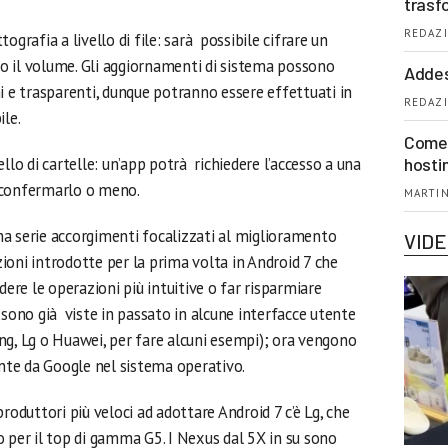
trasf
REDAZI
ttografia a livello di file: sarà possibile cifrare un
o il volume. Gli aggiornamenti di sistema possono
Addes
e trasparenti, dunque potranno essere effettuati in
REDAZI
ile.
Come 
llo di cartelle: un’app potrà richiedere l’accesso a una
hosti
a confermarlo o meno.
MARTIN
a serie accorgimenti focalizzati al miglioramento
VID
nzioni introdotte per la prima volta in Android 7 che
dere le operazioni più intuitive o far risparmiare
 sono già viste in passato in alcune interfacce utente
ng, Lg o Huawei, per fare alcuni esempi); ora vengono
ente da Google nel sistema operativo.
roduttori più veloci ad adottare Android 7 c’è Lg, che
 per il top di gamma G5. I Nexus dal 5X in su sono