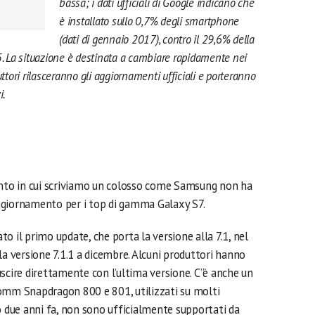
bassa; i dati ufficiali di Google indicano che
è installato sullo 0,7% degli smartphone
(dati di gennaio 2017), contro il 29,6% della
 5. La situazione è destinata a cambiare rapidamente nei
tori rilasceranno gli aggiornamenti ufficiali e porteranno
i.
ento in cui scriviamo un colosso come Samsung non ha
’aggiornamento per i top di gamma Galaxy S7.
ato il primo update, che porta la versione alla 7.1, nel
la versione 7.1.1 a dicembre. Alcuni produttori hanno
scire direttamente con l’ultima versione. C”è anche un
comm Snapdragon 800 e 801, utilizzati su molti
due anni fa, non sono ufficialmente supportati da