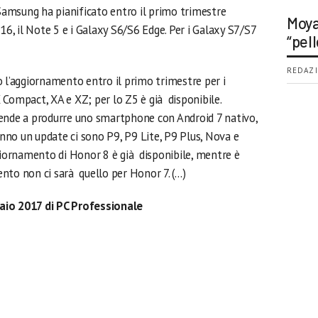
 Samsung ha pianificato entro il primo trimestre
Moya
16, il Note 5 e i Galaxy S6/S6 Edge. Per i Galaxy S7/S7
“pell
REDAZI
o l’aggiornamento entro il primo trimestre per i
 Compact, XA e XZ; per lo Z5 è già disponibile.
iende a produrre uno smartphone con Android 7 nativo,
ranno un update ci sono P9, P9 Lite, P9 Plus, Nova e
ggiornamento di Honor 8 è già disponibile, mentre è
nto non ci sarà quello per Honor 7. (…)
aio 2017 di PC Professionale