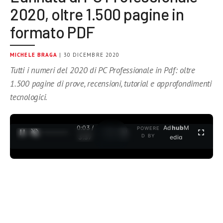
2020, oltre 1.500 pagine in
formato PDF
MICHELE BRAGA
| 30 DICEMBRE 2020
Tutti i numeri del 2020 di PC Professionale in Pdf: oltre
1.500 pagine di prove, recensioni, tutorial e approfondimenti
tecnologici.
0:04 /
Ad
hub
M
POWERE
1
/
2
D BY
3:37
edia