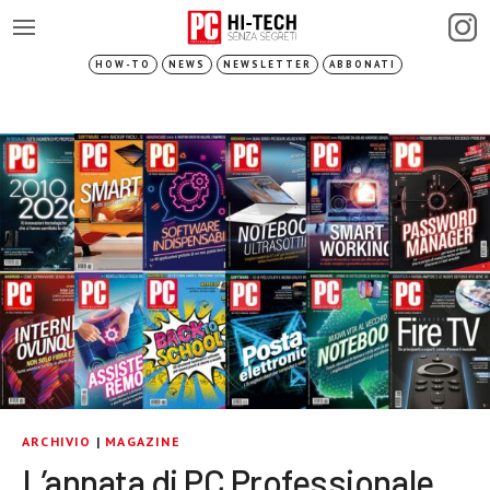
HOW-TO
NEWS
NEWSLETTER
ABBONATI
ARCHIVIO
|
MAGAZINE
L’annata di PC Professionale