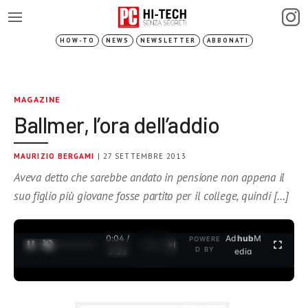
HOW-TO
NEWS
NEWSLETTER
ABBONATI
MAGAZINE
Ballmer, l’ora dell’addio
MAURIZIO BERGAMI
| 27 SETTEMBRE 2013
Aveva detto che sarebbe andato in pensione non appena il
suo figlio più giovane fosse partito per il college, quindi […]
0:04 /
Ad
hub
M
POWERE
1
/
2
D BY
3:35
edia