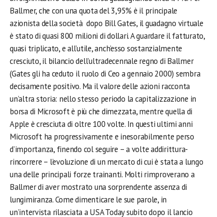
Ballmer, che con una quota del 3,95% è il principale
azionista della società dopo Bill Gates, il guadagno virtuale
è stato di quasi 800 milioni di dollari. A guardare il fatturato,
quasi triplicato, e all’utile, anch’esso sostanzialmente
cresciuto, il bilancio dell’ultradecennale regno di Ballmer
(Gates gli ha ceduto il ruolo di Ceo a gennaio 2000) sembra
decisamente positivo. Ma il valore delle azioni racconta
un’altra storia: nello stesso periodo la capitalizzazione in
borsa di Microsoft è più che dimezzata, mentre quella di
Apple è cresciuta di oltre 100 volte. In questi ultimi anni
Microsoft ha progressivamente e inesorabilmente perso
d’importanza, finendo col seguire – a volte addirittura­
rincorrere – l’evoluzione di un mercato di cui è stata a lungo
una delle principali forze trainanti. Molti rimproverano a
Ballmer di aver mostrato una sorprendente assenza di
lungimiranza. Come dimenticare le sue parole, in
un’intervista rilasciata a USA Today subito dopo il lancio