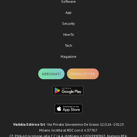
Software
App
Security
HowTo
Tech
Magazine
ABBONATI
NEWSLETTER
Visibilia Editrice Srl
- Via Privata Giovannino De Grassi 12/12A - 20123
Milano. Iscritta al ROC con il n.37767.
CF, P.IVA ed iscrizione alla C.C.I.A.A. di Milano n.10269990965. Numero REA: