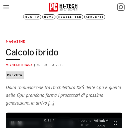
HOW-TO
NEWS
NEWSLETTER
ABBONATI
MAGAZINE
Calcolo ibrido
MICHELE BRAGA
| 30 LUGLIO 2010
PREVIEW
Dalla combinazione tra l’architettura X86 delle Cpu e quella
delle Gpu prendono forma i processori di prossima
generazione, in arrivo […]
0:19 /
Ad
hub
M
POWERE
1
/
2
D BY
3:37
edia