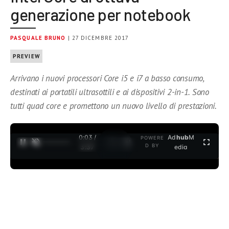
generazione per notebook
PASQUALE BRUNO
| 27 DICEMBRE 2017
PREVIEW
Arrivano i nuovi processori Core i5 e i7 a basso consumo,
destinati ai portatili ultrasottili e ai dispositivi 2-in-1. Sono
tutti quad core e promettono un nuovo livello di prestazioni.
0:04 /
Ad
hub
M
POWERE
1
/
2
D BY
3:37
edia