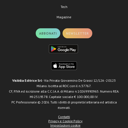
Tech
Magazine
ABBONATI
NEWSLETTER
Visibilia Editrice Srl
- Via Privata Giovannino De Grassi 12/12A - 20123
Milano. Iscritta al ROC con il n.37767.
CF, P.IVA ed iscrizione alla C.C.I.A.A. di Milano n.10269990965. Numero REA:
MI-2519578. Capitale sociale € 100.000,00 I.V.
PC Professionale © 2026. Tutti i diritti di proprietà letteraria ed artistica
riservati.
Contatti
Privacy e Cookie Policy
Impostazioni cookie