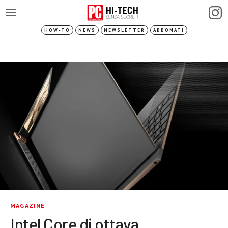
HOW-TO
NEWS
NEWSLETTER
ABBONATI
MAGAZINE
Intel Core di ottava