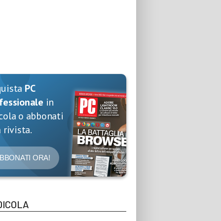
quista
PC
fessionale
in
cola o abbonati
 rivista.
BBONATI ORA!
DICOLA