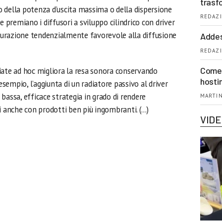
trasf
lo della potenza d’uscita massima o della dispersione
REDAZI
e premiano i diffusori a sviluppo cilindrico con driver
igurazione tendenzialmente favorevole alla diffusione
Addes
REDAZI
Come 
udiate ad hoc migliora la resa sonora conservando
hosti
 esempio, l’aggiunta di un radiatore passivo al driver
bassa, efficace strategia in grado di rendere
MARTIN
i anche con prodotti ben più ingombranti. (…)
VID