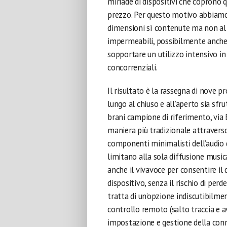
miriade di dispositivi che coprono 
prezzo. Per questo motivo abbiamo r
dimensioni sì contenute ma non al
impermeabili, possibilmente anche 
sopportare un utilizzo intensivo in 
concorrenziali.
Il risultato è la rassegna di nove p
lungo al chiuso e all’aperto sia sfr
brani campione di riferimento, vi
maniera più tradizionale attravers
componenti minimalisti dell’audio d
limitano alla sola diffusione musi
anche il vivavoce per consentire il 
dispositivo, senza il rischio di perd
tratta di un’opzione indiscutibilmen
controllo remoto (salto traccia e av
impostazione e gestione della conn