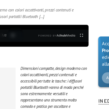
o con colori accattivanti, prezzi contenuti e
fusori portatili Bluetooth […]
1
/
2
Ad
hub
Media
POWERED BY
Ac
Pro
edi
alla
Dimensioni compatte, design moderno con
colori accattivanti, prezzi contenuti e
A
accessibili per tutte le tasche: i diffusori
portatili Bluetooth vanno di moda perché
sono estremamente versatili e
rappresentano uno strumento molto
IN E
comodo e pratico per ascoltare e