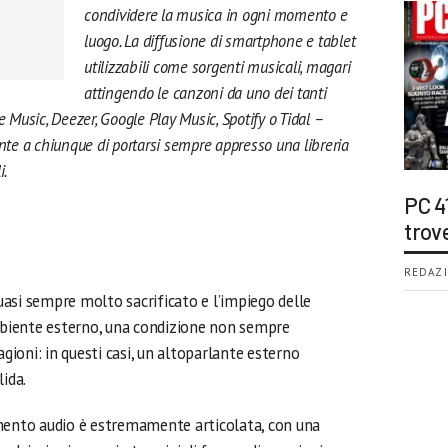
condividere la musica in ogni momento e
luogo. La diffusione di smartphone e tablet
utilizzabili come sorgenti musicali, magari
attingendo le canzoni da uno dei tanti
e Music, Deezer, Google Play Music, Spotify o Tidal –
ente a chiunque di portarsi sempre appresso una libreria
i.
PC 4
trov
REDAZI
quasi sempre molto sacrificato e l’impiego delle
ambiente esterno, una condizione non sempre
agioni: in questi casi, un altoparlante esterno
ida.
gmento audio è estremamente articolata, con una