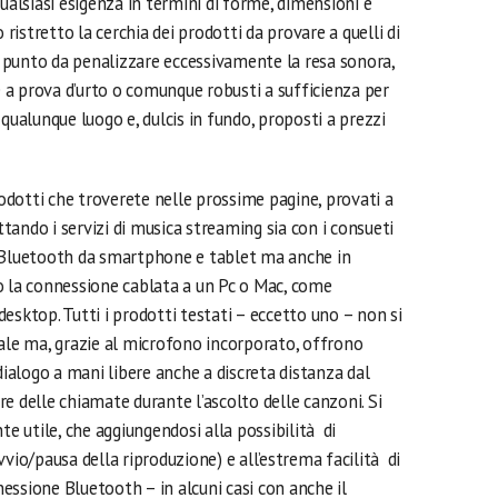
qualsiasi esigenza in termini di forme, dimensioni e
istretto la cerchia dei prodotti da provare a quelli di
 punto da penalizzare eccessivamente la resa sonora,
a prova d’urto o comunque robusti a sufficienza per
qualunque luogo e, dulcis in fundo, proposti a prezzi
rodotti che troverete nelle prossime pagine, provati a
uttando i servizi di musica streaming sia con i consueti
a Bluetooth da smartphone e tablet ma anche in
o la connessione cablata a un Pc o Mac, come
esktop. Tutti i prodotti testati – eccetto uno – non si
cale ma, grazie al microfono incorporato, offrono
dialogo a mani libere anche a discreta distanza dal
ere delle chiamate durante l’ascolto delle canzoni. Si
te utile, che aggiungendosi alla possibilità di
vio/pausa della riproduzione) e all’estrema facilità di
essione Bluetooth – in alcuni casi con anche il