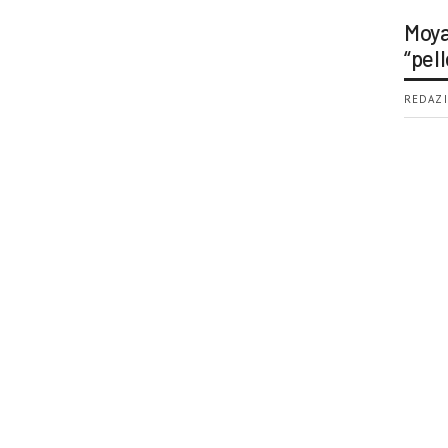
Moya
“pell
REDAZI