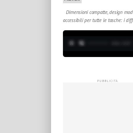
Dimensioni compatte, design modern
accessibili per tutte le tasche: i dif
0:05 / 3:37