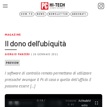
HOW-TO
NEWS
NEWSLETTER
ABBONATI
MAGAZINE
Il dono dell’ubiquità
GIORGIO PANZERI
| 26 GENNAIO 2011
PREVIEW
I software di controllo remoto permettono di utilizzare
pressoché ovunque il Pc di casa o quello dell’ufficio. E
possono essere […]
0:19 /
Ad
hub
M
POWERE
1
/
2
D BY
3:37
edia