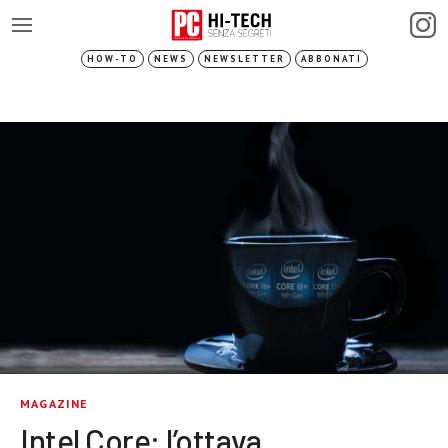
HOW-TO
NEWS
NEWSLETTER
ABBONATI
MAGAZINE
Intel Core: l’ottava