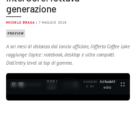
generazione
MICHELE BRAGA
| 7 MAGGIO 2018
PREVIEW
A sei mesi di distanza dal lancio ufficiale, l’offerta Coffee Lake
raggiunge l’apice: notebook, desktop e ultra compatti.
Dall’entry level al top di gamma.
0:04 /
Ad
hub
M
POWERE
1
/
2
D BY
3:37
edia