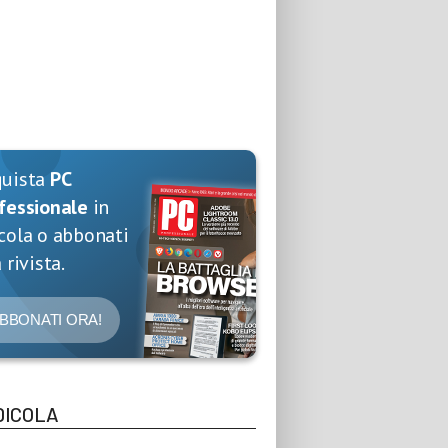
quista
PC
fessionale
in
cola o abbonati
 rivista.
BBONATI ORA!
DICOLA