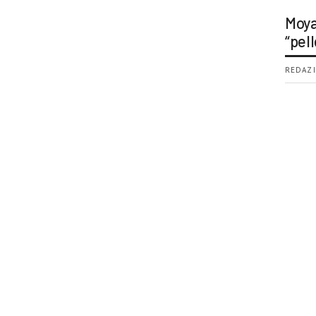
Moya
“pell
REDAZI