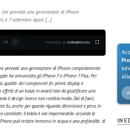
 che prevede una generazione di iPhone
, il 7 settembre Apple […]
1
/
2
Ad
hub
Media
POWERED BY
Ac
Pro
edi
che prevede una generazione di iPhone completamente
Apple ha annunciato gli iPhone 7 e iPhone 7 Plus. Per
alla
lo, qualità dei componenti (in primis display e
 effetti di un balzo in avanti tale da giustificare una
A
da il design invece non cambia molto. Dal di fuori,
nte 6s, anche per quanto riguarda dimensioni e peso. In
ono cambiate: il telaio è ora impermeabile secondo le
IN E
 l’iPhone può restare immerso in acqua a una profondità di