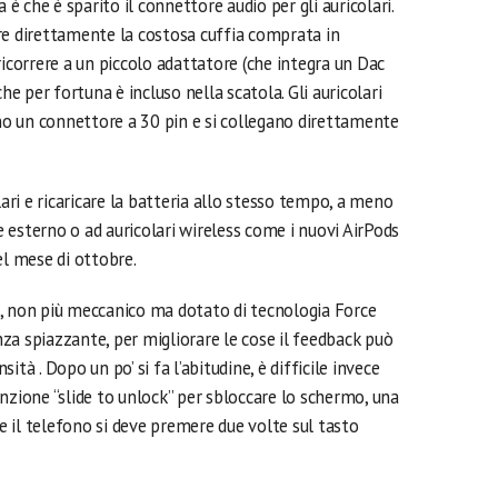
 è che è sparito il connettore audio per gli auricolari.
re direttamente la costosa cuffia comprata in
ricorrere a un piccolo adattatore (che integra un Dac
he per fortuna è incluso nella scatola. Gli auricolari
o un connettore a 30 pin e si collegano direttamente
lari e ricaricare la batteria allo stesso tempo, a meno
te esterno o ad auricolari wireless come i nuovi AirPods
el mese di ottobre.
, non più meccanico ma dotato di tecnologia Force
za spiazzante, per migliorare le cose il feedback può
nsità . Dopo un po’ si fa l’abitudine, è difficile invece
nzione “slide to unlock” per sbloccare lo schermo, una
re il telefono si deve premere due volte sul tasto