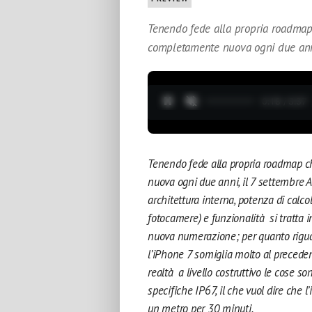
Tenendo fede alla propria roadmap
completamente nuova ogni due anni
0:19 / 3:37
Tenendo fede alla propria roadmap 
nuova ogni due anni, il 7 settembre 
architettura interna, potenza di calco
fotocamere) e funzionalità si tratta in
nuova numerazione; per quanto riguar
l’iPhone 7 somiglia molto al precede
realtà a livello costruttivo le cose s
specifiche IP67, il che vuol dire che
un metro per 30 minuti.