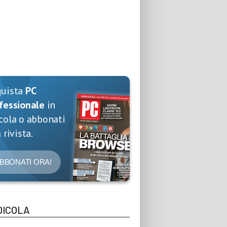
quista
PC
fessionale
in
cola o abbonati
 rivista.
BBONATI ORA!
DICOLA