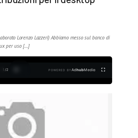
llaborato Lorenzo Lazzeri) Abbiamo messo sul banco di
nux per uso […]
1
/
2
Ad
hub
Media
POWERED BY