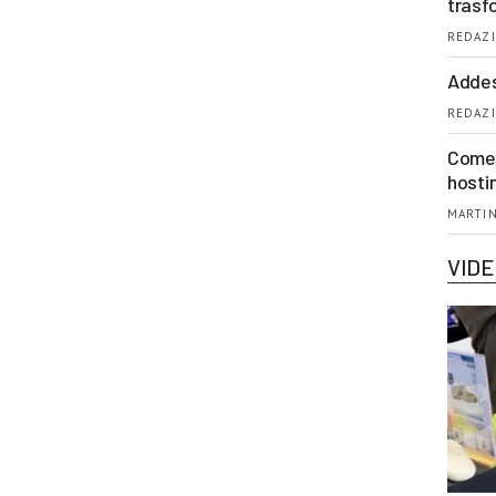
trasf
REDAZI
Addes
REDAZI
Come 
hosti
MARTIN
VID