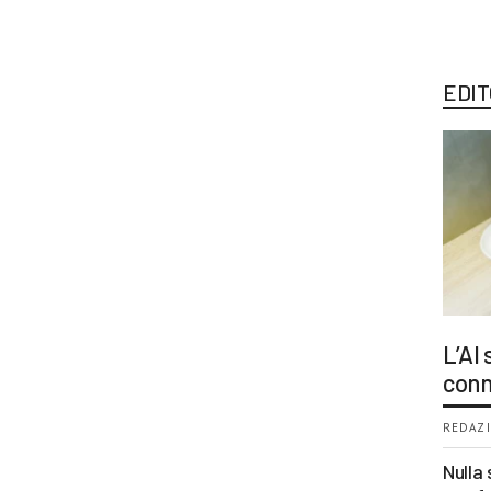
EDIT
L’AI
conn
REDAZI
Nulla 