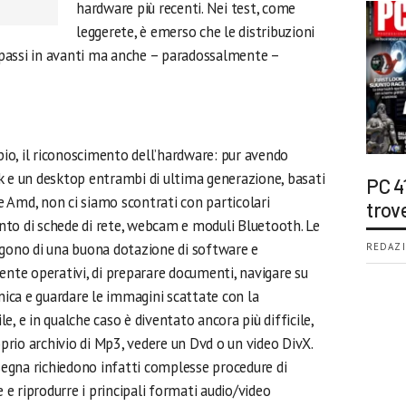
hardware più recenti. Nei test, come
leggerete, è emerso che le distribuzioni
passi in avanti ma anche – paradossalmente –
o, il riconoscimento dell’hardware: pur avendo
k e un desktop entrambi di ultima generazione, basati
PC 4
 e Amd, non ci siamo scontrati con particolari
trov
to di schede di rete, webcam e moduli Bluetooth. Le
ngono di una buona dotazione di software e
REDAZI
te operativi, di preparare documenti, navigare su
onica e guardare le immagini scattate con la
, e in qualche caso è diventato ancora più difficile,
oprio archivio di Mp3, vedere un Dvd o un video DivX.
ssegna richiedono infatti complesse procedure di
e e riprodurre i principali formati audio/video