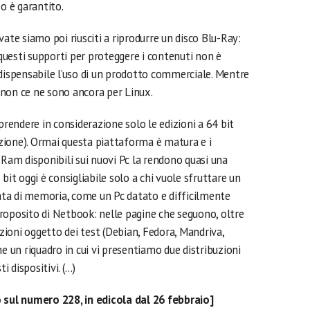
o è garantito.
vate siamo poi riusciti a riprodurre un disco Blu-Ray:
 questi supporti per proteggere i contenuti non è
ndispensabile l’uso di un prodotto commerciale. Mentre
non ce ne sono ancora per Linux.
prendere in considerazione solo le edizioni a 64 bit
zione). Ormai questa piattaforma è matura e i
 Ram disponibili sui nuovi Pc la rendono quasi una
bit oggi è consigliabile solo a chi vuole sfruttare un
ta di memoria, come un Pc datato e difficilmente
roposito di Netbook: nelle pagine che seguono, oltre
uzioni oggetto dei test (Debian, Fedora, Mandriva,
un riquadro in cui vi presentiamo due distribuzioni
 dispositivi. (…)
o sul numero 228, in edicola dal 26 febbraio]