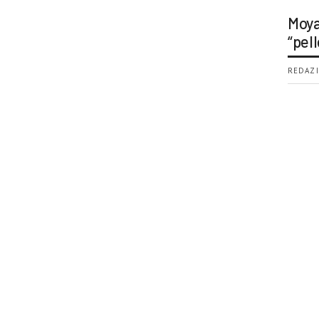
Moya
“pell
REDAZI