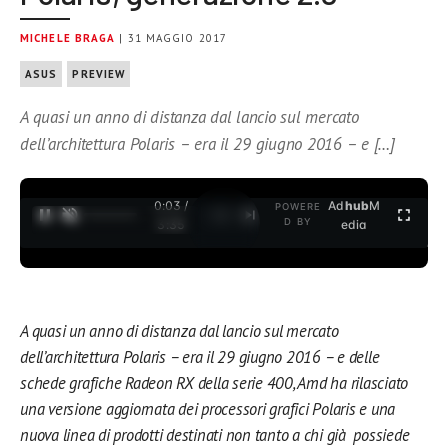
MICHELE BRAGA
| 31 MAGGIO 2017
ASUS
PREVIEW
A quasi un anno di distanza dal lancio sul mercato
dell’architettura Polaris – era il 29 giugno 2016 – e […]
0:04 /
Ad
hub
M
POWERE
1
/
2
D BY
3:35
edia
A quasi un anno di distanza dal lancio sul mercato
dell’architettura Polaris – era il 29 giugno 2016 – e delle
schede grafiche Radeon RX della serie 400, Amd ha rilasciato
una versione aggiornata dei processori grafici Polaris e una
nuova linea di prodotti destinati non tanto a chi già possiede