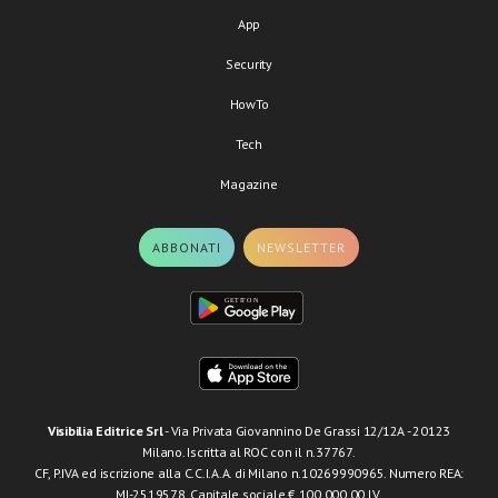
App
Security
HowTo
Tech
Magazine
ABBONATI
NEWSLETTER
Visibilia Editrice Srl
- Via Privata Giovannino De Grassi 12/12A - 20123
Milano. Iscritta al ROC con il n.37767.
CF, P.IVA ed iscrizione alla C.C.I.A.A. di Milano n.10269990965. Numero REA:
MI-2519578. Capitale sociale € 100.000,00 I.V.