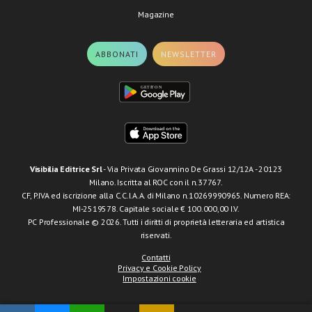
Magazine
ABBONATI
NEWSLETTER
Visibilia Editrice Srl
- Via Privata Giovannino De Grassi 12/12A - 20123
Milano. Iscritta al ROC con il n.37767.
CF, P.IVA ed iscrizione alla C.C.I.A.A. di Milano n.10269990965. Numero REA:
MI-2519578. Capitale sociale € 100.000,00 I.V.
PC Professionale © 2026. Tutti i diritti di proprietà letteraria ed artistica
riservati.
Contatti
Privacy e Cookie Policy
Impostazioni cookie