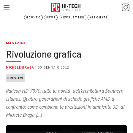
HOW-TO
NEWS
NEWSLETTER
ABBONATI
MAGAZINE
Rivoluzione grafica
MICHELE BRAGA
| 30 GENNAIO 2012
PREVIEW
Radeon HD 7970, tutte le novità dell’architettura Southern
Islands. Quattro generazioni di schede grafiche AMD a
confronto: come cambiano le prestazioni in ambiente 3D. di
Michele Braga […]