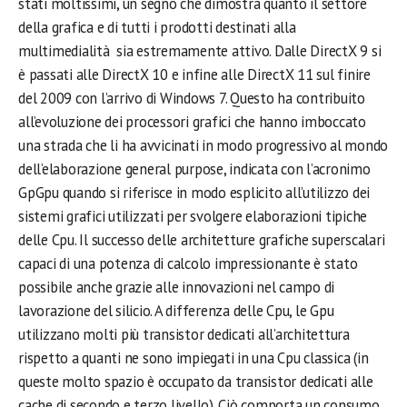
stati moltissimi, un segno che dimostra quanto il settore
della grafica e di tutti i prodotti destinati alla
multimedialità sia estremamente attivo. Dalle DirectX 9 si
è passati alle DirectX 10 e infine alle DirectX 11 sul finire
del 2009 con l’arrivo di Windows 7. Questo ha contribuito
all’evoluzione dei processori grafici che hanno imboccato
una strada che li ha avvicinati in modo progressivo al mondo
dell’elaborazione general purpose, indicata con l’acronimo
GpGpu quando si riferisce in modo esplicito all’utilizzo dei
sistemi grafici utilizzati per svolgere elaborazioni tipiche
delle Cpu. Il successo delle architetture grafiche superscalari
capaci di una potenza di calcolo impressionante è stato
possibile anche grazie alle innovazioni nel campo di
lavorazione del silicio. A differenza delle Cpu, le Gpu
utilizzano molti più transistor dedicati all’architettura
rispetto a quanti ne sono impiegati in una Cpu classica (in
queste molto spazio è occupato da transistor dedicati alle
cache di secondo e terzo livello). Ciò comporta un consumo