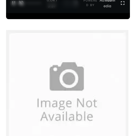
0:05 /
Ad
hub
M
POWERE
1
/
2
D BY
3:37
edia