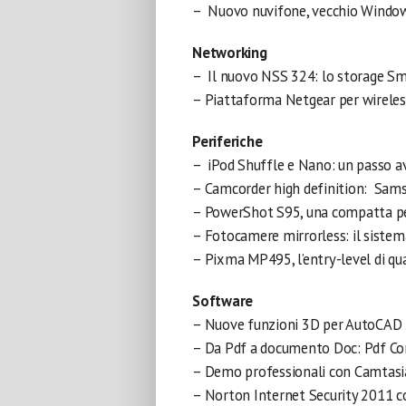
– Nuovo nuvifone, vecchio Windo
Networking
– Il nuovo NSS 324: lo storage Sm
– Piattaforma Netgear per wireles
Periferiche
– iPod Shuffle e Nano: un passo av
– Camcorder high definition: Sams
– PowerShot S95, una compatta pe
– Fotocamere mirrorless: il siste
– Pixma MP495, l’entry-level di q
Software
– Nuove funzioni 3D per AutoCAD
– Da Pdf a documento Doc: Pdf Con
– Demo professionali con Camtasi
– Norton Internet Security 2011 c