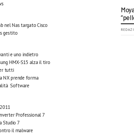
ws
Moya
“pell
b nel Nas targato Cisco
REDAZI
s gestito
anti e uno indietro
ung HMX-S15 alza il tiro
r tutti
ma NX prende forma
ualità Software
 2011
verter Professional 7
a Studio 7
ontro il malware