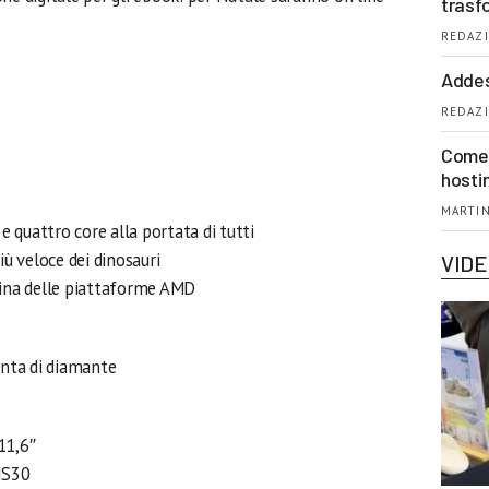
trasf
REDAZI
Addes
REDAZI
Come 
hosti
MARTIN
 e quattro core alla portata di tutti
iù veloce dei dinosauri
VID
gina delle piattaforme AMD
unta di diamante
11,6″
NS30