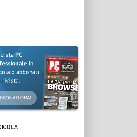
quista
PC
fessionale
in
cola o abbonati
 rivista.
BBONATI ORA!
DICOLA