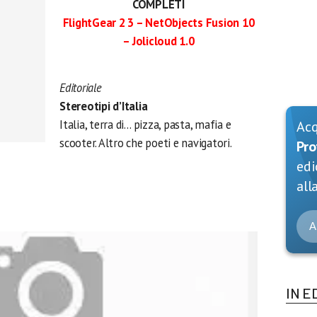
COMPLETI
FlightGear 2 3 – NetObjects Fusion 10
– Jolicloud 1.0
Editoriale
Stereotipi d’Italia
Italia, terra di… pizza, pasta, mafia e
Ac
scooter. Altro che poeti e navigatori.
Pro
edi
alla
A
IN E