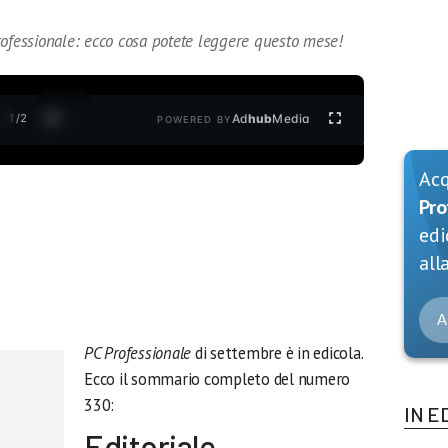
rofessionale: ecco cosa potete leggere questo mese!
1
/
2
Ad
hub
Media
POWERED BY
Ac
Pro
edi
alla
A
PC Professionale
di settembre è in edicola.
Ecco il sommario completo del numero
330:
IN E
Editoriale