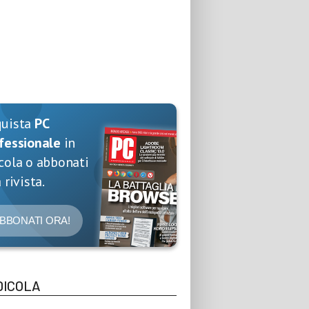
quista
PC
fessionale
in
cola o abbonati
 rivista.
BBONATI ORA!
DICOLA