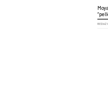
Moya
“pell
REDAZI