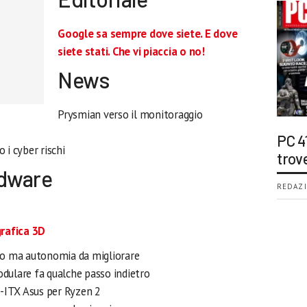
Google sa sempre dove siete. E dove
siete stati. Che vi piaccia o no!
News
Prysmian verso il monitoraggio
PC 4
o i cyber rischi
trov
rdware
REDAZI
grafica 3D
vo ma autonomia da migliorare
ulare fa qualche passo indietro
i-ITX Asus per Ryzen 2