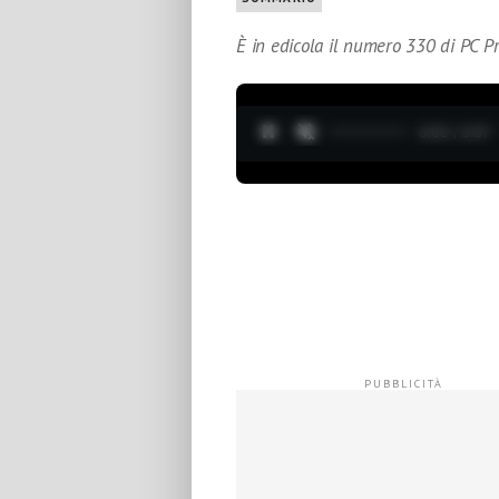
È in edicola il numero 330 di PC P
0:04 / 3:37