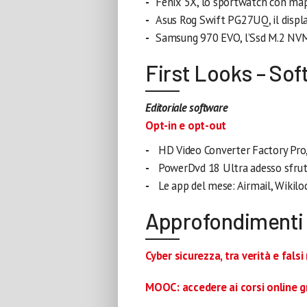
Fenix 5X, lo sportwatch con map
Asus Rog Swift PG27UQ, il displa
Samsung 970 EVO, l’Ssd M.2 NV
First Looks – So
Editoriale software
Opt-in e opt-out
HD Video Converter Factory Pro,
PowerDvd 18 Ultra adesso sfrut
Le app del mese: Airmail, Wikilo
Approfondimenti
Cyber sicurezza, tra verità e falsi
MOOC: accedere ai corsi online gra