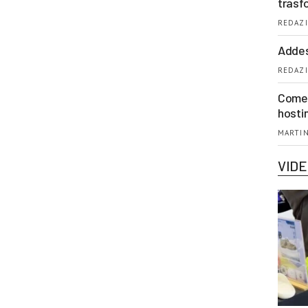
trasf
REDAZI
Addes
REDAZI
Come 
hosti
MARTIN
VID