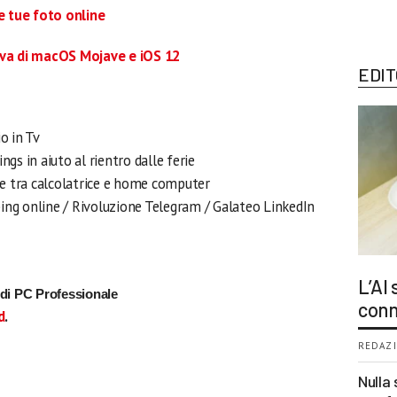
le tue foto online
ova di macOS
Mojave e iOS 12
EDIT
io in Tv
gs in aiuto al rientro dalle ferie
e tra calcolatrice e home computer
ping online / Rivoluzione Telegram / Galateo LinkedIn
L’AI
i di PC Professionale
conn
d
.
REDAZI
Nulla 