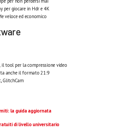
pe per non perdersi mai
y per giocare in Hdr e 4K
Me veloce ed economico
ftware
 il tool per la compressione video
ta anche il formato 21:9
c, GlitchCam
 miti: la guida aggiornata
tuiti di livello universitario