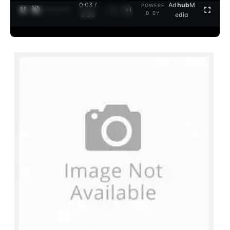
0:04 /
Ad
hub
M
POWERE
1
/
2
D BY
3:35
edia