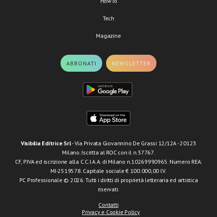
HowTo
Tech
Magazine
ABBONATI
NEWSLETTER
Visibilia Editrice Srl
- Via Privata Giovannino De Grassi 12/12A - 20123
Milano. Iscritta al ROC con il n.37767.
CF, P.IVA ed iscrizione alla C.C.I.A.A. di Milano n.10269990965. Numero REA:
MI-2519578. Capitale sociale € 100.000,00 I.V.
PC Professionale © 2026. Tutti i diritti di proprietà letteraria ed artistica
riservati.
Contatti
Privacy e Cookie Policy