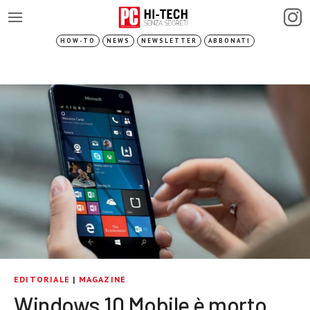
HOW-TO
NEWS
NEWSLETTER
ABBONATI
EDITORIALE
|
MAGAZINE
Windows 10 Mobile è morto,