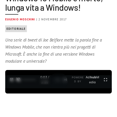
lunga vita a Windows!
EUGENIO MOSCHINI
| 2 NOVEMBRE 2017
EDITORIALE
Una serie di tweet di Joe Belfiore mette la parola fine a
Windows Mobile, che non rientra più nei progetti di
Microsoft. È anche la fine di una versione Windows
modulare e universale?
0:03 /
Ad
hub
M
POWERE
1
/
2
D BY
3:35
edia