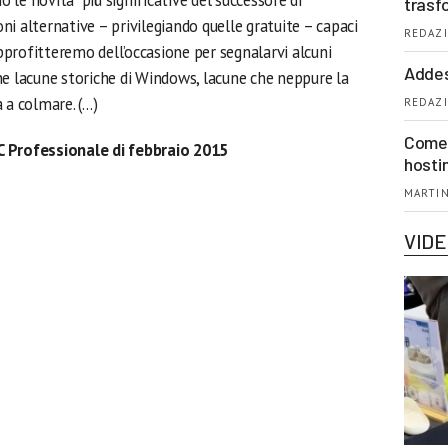
le novità più significative del successore di
trasf
i alternative – privilegiando quelle gratuite – capaci
REDAZI
Approfitteremo dell’occasione per segnalarvi alcuni
Addes
ne lacune storiche di Windows, lacune che neppure la
 a colmare. (…)
REDAZI
Come 
C Professionale di febbraio 2015
hosti
MARTIN
VID