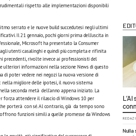
udimentali rispetto alle implementazioni disponibili
EDIT
ritmo serrato e le nuove build succedutesi negli ultimi
cativi. Il 21 gennaio, pochi giorni prima dell’uscita in
fessionale, Microsoft ha presentato la Consumer
gli utenti casalinghi e quindi più completa e rifinita
ni precedenti, rivolte invece ai professionisti del
e ulteriori informazioni nella sezione News di questo
a di poter vedere nei negozi la nuova versione di
ella migliore delle ipotesi, il nuovo sistema
nella seconda metà dell’anno appena iniziato. La
L’AI
 forza attendere il rilascio di Windows 10 per
conn
che porterà con sé. Al contrario, già da tempo sono
e offrono funzioni simili a quelle promesse da Windows
REDAZI
Nulla 