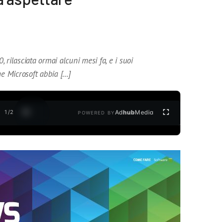
rilasciata ormai alcuni mesi fa, e i suoi
 Microsoft abbia […]
1
/
2
Ad
hub
Media
POWERED BY