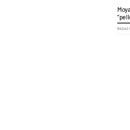
Moya
“pell
REDAZI