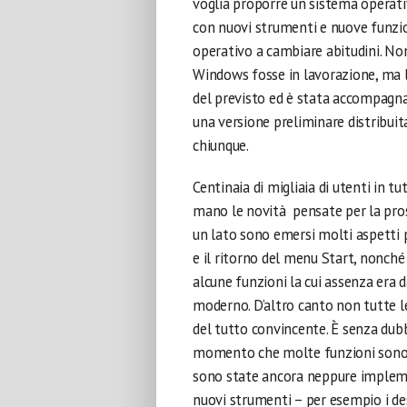
voglia proporre un sistema operativ
con nuovi strumenti e nuove funzio
operativo a cambiare abitudini. No
Windows fosse in lavorazione, ma l
del previsto ed è stata accompagna
una versione preliminare distribuita 
chiunque.
Centinaia di migliaia di utenti in 
mano le novità pensate per la pros
un lato sono emersi molti aspetti po
e il ritorno del menu Start, nonché
alcune funzioni la cui assenza era
moderno. D’altro canto non tutte
del tutto convincente. È senza dub
momento che molte funzioni sono an
sono state ancora neppure implemen
nuovi strumenti – per esempio i des