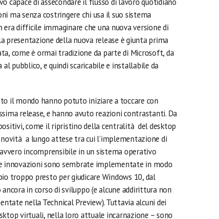
o capace di assecondare il flusso di lavoro quotidiano
ni ma senza costringere chi usa il suo sistema
n era difficile immaginare che una nuova versione di
a presentazione della nuova release è giunta prima
ta, come è ormai tradizione da parte di Microsoft, da
al pubblico, e quindi scaricabile e installabile da
tutto il mondo hanno potuto iniziare a toccare con
sima release, e hanno avuto reazioni contrastanti. Da
sitivi, come il ripristino della centralità del desktop
 novità a lungo attese tra cui l’implementazione di
 davvero incomprensibile in un sistema operativo
 le innovazioni sono sembrate implementate in modo
bio troppo presto per giudicare Windows 10, dal
cora in corso di sviluppo (e alcune addirittura non
tate nella Technical Preview). Tuttavia alcuni dei
ktop virtuali, nella loro attuale incarnazione – sono