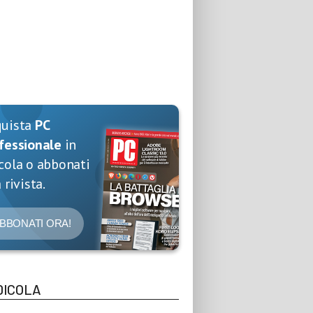
quista
PC
fessionale
in
cola o abbonati
 rivista.
BBONATI ORA!
DICOLA