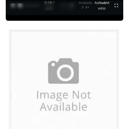
0:28 /
Ad
hub
M
POWERE
1
/
2
D BY
3:37
edia