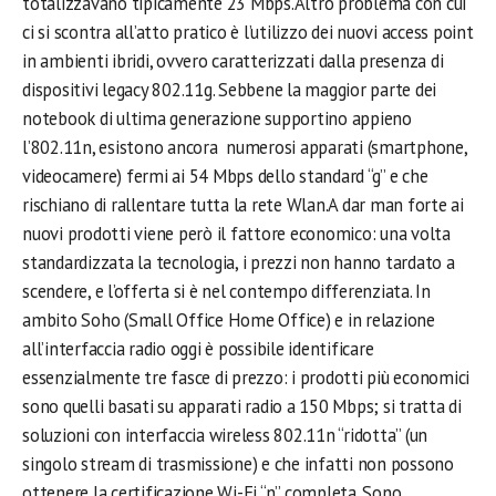
totalizzavano tipicamente 23 Mbps.Altro problema con cui
ci si scontra all’atto pratico è l’utilizzo dei nuovi access point
in ambienti ibridi, ovvero caratterizzati dalla presenza di
dispositivi legacy 802.11g. Sebbene la maggior parte dei
notebook di ultima generazione supportino appieno
l’802.11n, esistono ancora numerosi apparati (smartphone,
videocamere) fermi ai 54 Mbps dello standard “g” e che
rischiano di rallentare tutta la rete Wlan.A dar man forte ai
nuovi prodotti viene però il fattore economico: una volta
standardizzata la tecnologia, i prezzi non hanno tardato a
scendere, e l’offerta si è nel contempo differenziata. In
ambito Soho (Small Office Home Office) e in relazione
all’interfaccia radio oggi è possibile identificare
essenzialmente tre fasce di prezzo: i prodotti più economici
sono quelli basati su apparati radio a 150 Mbps; si tratta di
soluzioni con interfaccia wireless 802.11n “ridotta” (un
singolo stream di trasmissione) e che infatti non possono
ottenere la certificazione Wi-Fi “n” completa. Sono