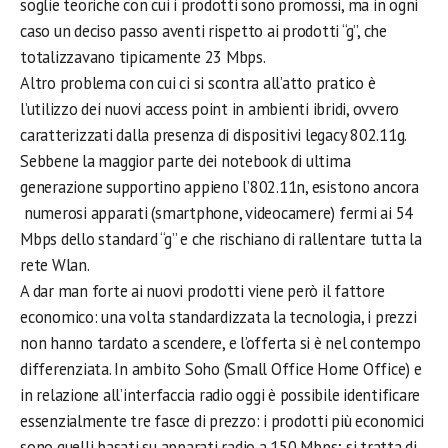
soglie teoriche con cui i prodotti sono promossi, ma in ogni
caso un deciso passo aventi rispetto ai prodotti “g”, che
totalizzavano tipicamente 23 Mbps.
Altro problema con cui ci si scontra all’atto pratico è
l’utilizzo dei nuovi access point in ambienti ibridi, ovvero
caratterizzati dalla presenza di dispositivi legacy 802.11g.
Sebbene la maggior parte dei notebook di ultima
generazione supportino appieno l’802.11n, esistono ancora
numerosi apparati (smartphone, videocamere) fermi ai 54
Mbps dello standard “g” e che rischiano di rallentare tutta la
rete Wlan.
A dar man forte ai nuovi prodotti viene però il fattore
economico: una volta standardizzata la tecnologia, i prezzi
non hanno tardato a scendere, e l’offerta si è nel contempo
differenziata. In ambito Soho (Small Office Home Office) e
in relazione all’interfaccia radio oggi è possibile identificare
essenzialmente tre fasce di prezzo: i prodotti più economici
sono quelli basati su apparati radio a 150 Mbps; si tratta di