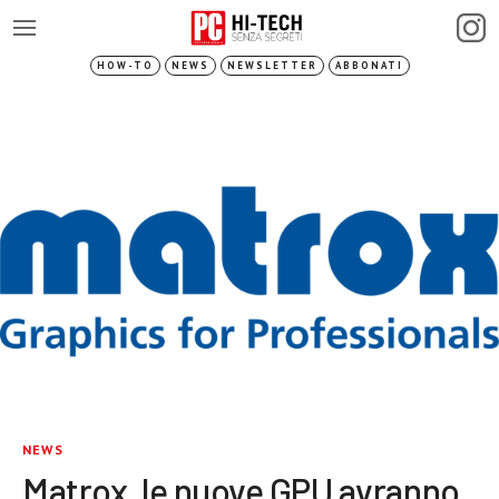
HOW-TO
NEWS
NEWSLETTER
ABBONATI
NEWS
Matrox, le nuove GPU avranno