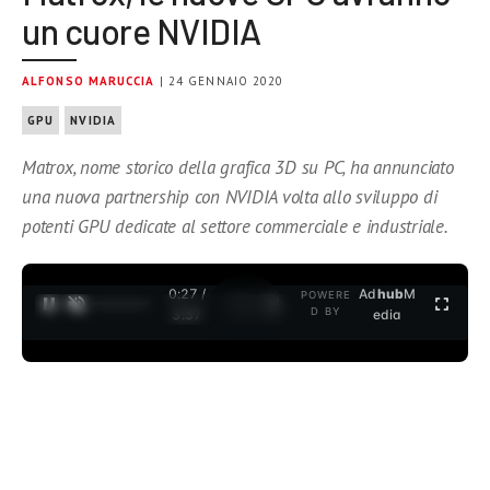
un cuore NVIDIA
ALFONSO MARUCCIA
| 24 GENNAIO 2020
GPU
NVIDIA
Matrox, nome storico della grafica 3D su PC, ha annunciato
una nuova partnership con NVIDIA volta allo sviluppo di
potenti GPU dedicate al settore commerciale e industriale.
0:28 /
Ad
hub
M
POWERE
1
/
2
D BY
3:37
edia