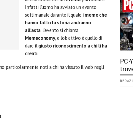
Infatti l’uomo ha avviato un evento
settimanale durante il quale
i meme che
hanno fatto la storia andranno
all’asta
. L’evento si chiama
Memeconomy
, e l’obiettivo è quello di
dare il
giusto riconoscimento a chi li ha
creati
.
PC 4
no particolarmente noti a chi ha vissuto il web negli
trov
REDAZI
t