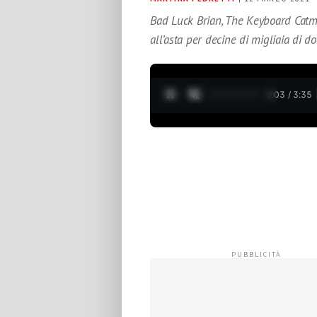
Bad Luck Brian, The Keyboard Catm
all’asta per decine di migliaia di d
0:05 / 3:35