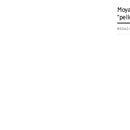
Moya
“pell
REDAZI