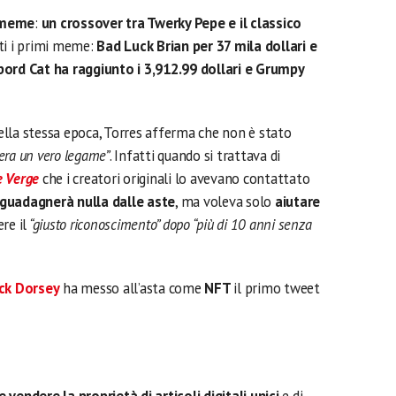
meme
:
un crossover tra Twerky Pepe e il classico
ti i primi meme:
Bad Luck Brian per 37 mila dollari e
bord Cat ha raggiunto i 3,912.99 dollari e Grumpy
della stessa epoca, Torres afferma che non è stato
era un vero legame”
. Infatti quando si trattava di
 Verge
che i creatori originali lo avevano contattato
guadagnerà nulla dalle aste
, ma voleva solo
aiutare
re il
“giusto riconoscimento” dopo “più di 10 anni senza
ck Dorsey
ha messo all’asta come
NFT
il primo tweet