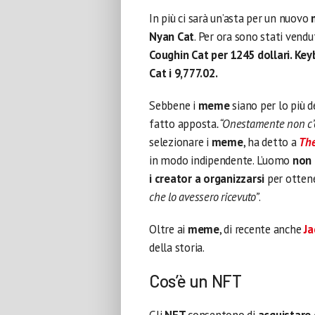
In più ci sarà un’asta per un nuovo
Nyan Cat
. Per ora sono stati vendu
Coughin Cat per 1245 dollari. Key
Cat i 9,777.02.
Sebbene i
meme
siano per lo più 
fatto apposta
. “Onestamente non c’
selezionare i
meme
, ha detto a
The
in modo indipendente. L’uomo
non 
i creator a organizzarsi
per ottene
che lo avessero ricevuto”
.
Oltre ai
meme
, di recente anche
Ja
della storia.
Cos’è un NFT