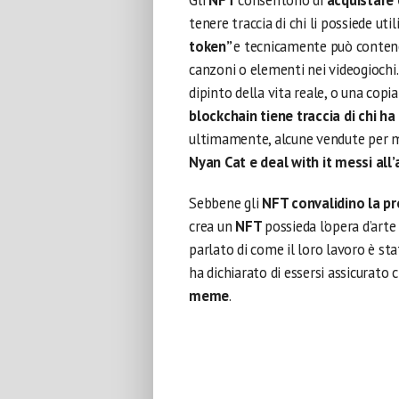
Gli
NFT
consentono di
acquistare e
tenere traccia di chi li possiede ut
token”
e tecnicamente può contenere
canzoni o elementi nei videogiochi
dipinto della vita reale, o una copia
blockchain tiene traccia di chi ha 
ultimamente, alcune vendute per mi
Nyan Cat e deal with it messi all’
Sebbene gli
NFT convalidino la pr
crea un
NFT
possieda l’opera d’art
parlato di come il loro lavoro è st
ha dichiarato di essersi assicurato 
meme
.