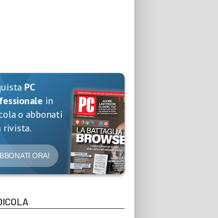
quista
PC
fessionale
in
cola o abbonati
 rivista.
BBONATI ORA!
DICOLA