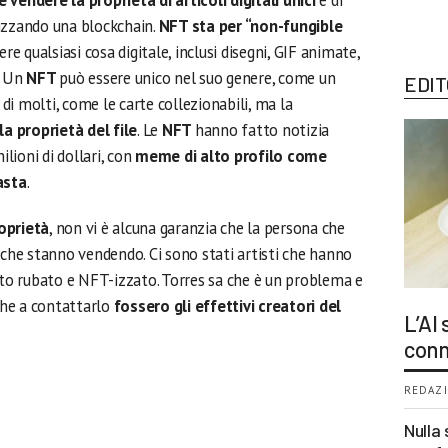
 vendere la proprietà di articoli digitali unici
e di
ilizzando una blockchain.
NFT sta per “non-fungible
 qualsiasi cosa digitale, inclusi disegni, GIF animate,
. Un
NFT
può essere unico nel suo genere, come un
EDIT
 di molti, come le carte collezionabili, ma la
la proprietà del file
. Le
NFT
hanno fatto notizia
lioni di dollari, con
meme di alto profilo come
asta
.
oprietà
, non vi è alcuna garanzia che la persona che
e che stanno vendendo. Ci sono stati artisti che hanno
ato rubato e NFT-izzato. Torres sa che è un problema e
che a contattarlo
fossero gli effettivi creatori del
L’AI
conn
REDAZI
Nulla 