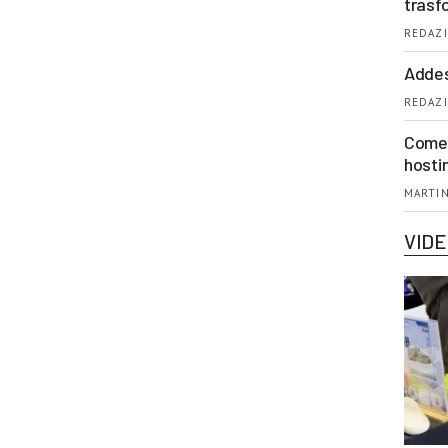
trasf
REDAZI
Addes
REDAZI
Come 
hosti
MARTIN
VID