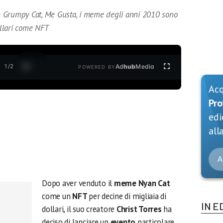
 Grumpy Cat, Me Gusta, i meme degli anni 2010 sono
ollari come NFT
1
/
2
Ad
hub
Media
POWERED BY
Ac
Pro
edi
alla
A
Dopo aver venduto il
meme Nyan Cat
come un
NFT
per decine di migliaia di
IN E
dollari, il suo creatore
Christ Torres
ha
deciso di lanciare un
evento
particolare.