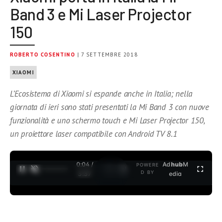
Band 3 e Mi Laser Projector
150
ROBERTO COSENTINO
| 7 SETTEMBRE 2018
XIAOMI
L’Ecosistema di Xiaomi si espande anche in Italia; nella
giornata di ieri sono stati presentati la Mi Band 3 con nuove
funzionalità e uno schermo touch e Mi Laser Projector 150,
un proiettore laser compatibile con Android TV 8.1
0:04 /
Ad
hub
M
POWERE
1
/
2
D BY
3:37
edia