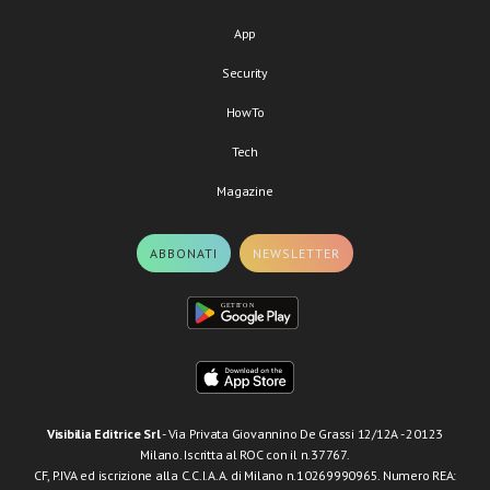
App
Security
HowTo
Tech
Magazine
ABBONATI
NEWSLETTER
Visibilia Editrice Srl
- Via Privata Giovannino De Grassi 12/12A - 20123
Milano. Iscritta al ROC con il n.37767.
CF, P.IVA ed iscrizione alla C.C.I.A.A. di Milano n.10269990965. Numero REA: