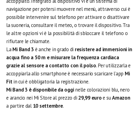
accoppiato. Integrato al dispositivo vi è un sistema di
navigazione per potersi muovere nel menù, attraverso cui è
possibile intervenire sul telefono per attivare o disattivare
la suoneria, consultare il meteo, o trovare il dispositivo. Tra
le altre opzioni vi è la possibilità di sbloccare il telefono o
rifiutare le chiamate.
La
Mi Band 3
è anche in grado di
resistere ad immersioni in
acqua fino a 50 m e misurare la frequenza cardiaca
grazie al sensore a contatto con il polso
. Per utilizzarla e
accoppiarla allo smartphone è necessario scaricare l’app
Mi
Fit
in cui è obbligatoria la registrazione.
Mi Band 3 è disponibile da oggi
nelle colorazioni blu, nero
e arancio nei Mi Store al prezzo di
29,99 euro
e su
Amazon
a partire dal
10 settembre
.