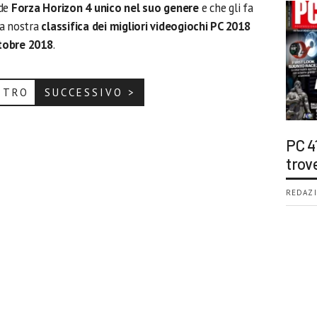
nde
Forza Horizon 4 unico nel suo genere
e che gli fa
la nostra
classifica dei migliori videogiochi PC 2018
tobre 2018
.
ETRO
SUCCESSIVO >
PC 4
trov
REDAZI