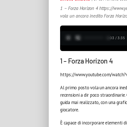
1 – Forza Horizon 4 https://www.
vola un ancora inedito Forza Horiz
0:04 / 3:35
1 – Forza Horizon 4
https://www.youtube.com/watch
Al primo posto vola un ancora ine
recensioni a dir poco straordinarie. 
guida mai realizzato, con una grafi
giocatore.
È capace di incorporare elementi di