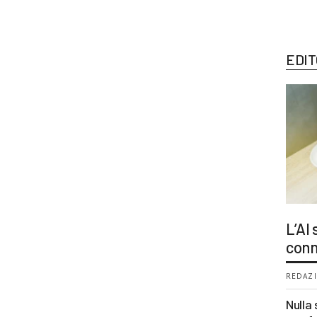
EDIT
L’AI
conn
REDAZI
Nulla 