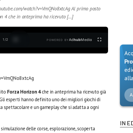
youtube.com/watch?v=VmQNo8xtcAg Al primo posto
on 4 che in anteprima ha ricevuto […]
1
/
2
Ad
hub
Media
POWERED BY
Ac
Pro
edi
alla
?v=VmQNo8xtcAg
dito
Forza Horizon 4
che in anteprima ha ricevuto già
A
Gli esperti hanno definito uno dei migliori giochi di
ca spettacolare e un gameplay che si adatta a ogni
IN E
 simulazione delle corse, esplorazione, scoperta