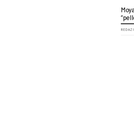
Moya
“pell
REDAZI