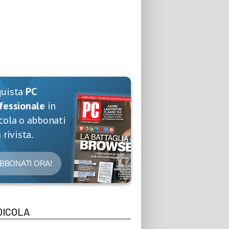
quista
PC
fessionale
in
cola o abbonati
 rivista.
BBONATI ORA!
DICOLA