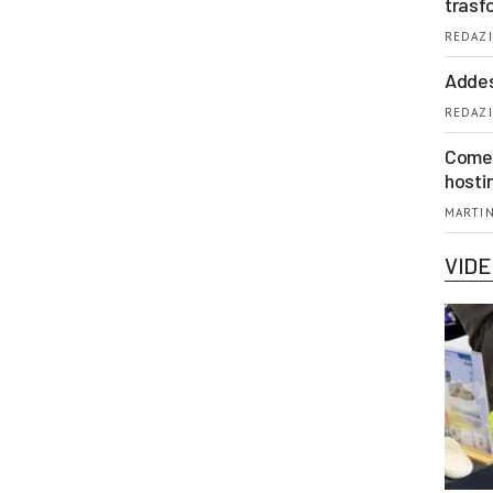
trasf
REDAZI
Addes
REDAZI
Come 
hosti
MARTIN
VID