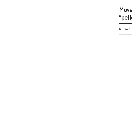
Moya
“pell
REDAZI