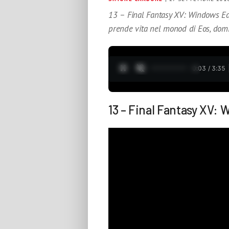
13 – Final Fantasy XV: Windows Ed
prende vita nel monod di Eos, dom
0:04 / 3:35
13 – Final Fantasy XV: