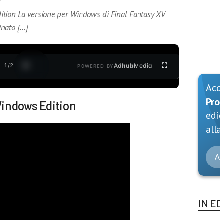
ition La versione per Windows di Final Fantasy XV
inato […]
1
/
2
Ad
hub
Media
POWERED BY
Ac
Pro
 Windows Edition
edi
alla
A
IN E