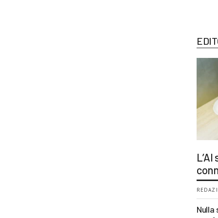
EDIT
L’AI
conn
REDAZI
Nulla 