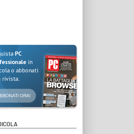
quista
PC
fessionale
in
cola o abbonati
 rivista.
BBONATI ORA!
DICOLA