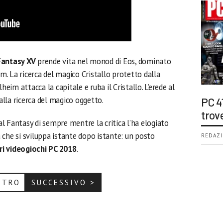
Fantasy XV
prende vita nel monod di Eos, dominato
im. La ricerca del magico Cristallo protetto dalla
heim attacca la capitale e ruba il Cristallo. L’erede al
alla ricerca del magico oggetto.
PC 4
trov
nal Fantasy di sempre mentre la critica l’ha elogiato
 che si sviluppa istante dopo istante: un posto
REDAZI
ri videogiochi PC 2018
.
ETRO
SUCCESSIVO >