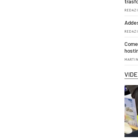
trasf
REDAZI
Addes
REDAZI
Come 
hosti
MARTIN
VID