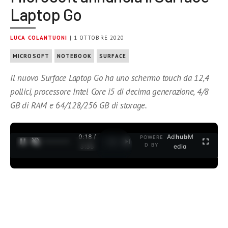
Laptop Go
LUCA COLANTUONI
| 1 OTTOBRE 2020
MICROSOFT
NOTEBOOK
SURFACE
Il nuovo Surface Laptop Go ha uno schermo touch da 12,4
pollici, processore Intel Core i5 di decima generazione, 4/8
GB di RAM e 64/128/256 GB di storage.
0:19 /
Ad
hub
M
POWERE
1
/
2
D BY
3:35
edia