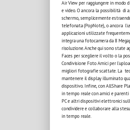
Air View per raggiungere in modo di
e video. O ancora la possibilità di
schermo, semplicemente estraendo 
telefonata (PopNote), o ancora l’
applicazioni utilizzate frequente
integra una fotocamera da 8 Megapix
risoluzione. Anche qui sono state a
Faces per scegliere il volto o la po
Condivisione Foto Amici per l’uploa
migliori fotografie scattate. La te
mantenere il display illuminato qua
dispositivo. Infine, con AllShare Pl
in tempo reale con amici e parenti
PC e altri dispositivi elettronici su
condividere e collaborare alla ste
in tempo reale.