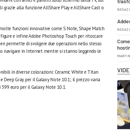
videre con amici e parenti sullo schermo della TV, sul
trasf
li grazie alla funzione AllShare Play e AllShare Cast o
REDAZI
Addes
a molte funzioni innovative come S Note, Shape Match
REDAZI
e figure e infine Adobe Photoshop Touch per ritoccare
Come 
reen permette di svolgere due operazioni nello stesso
hosti
navigare in Internet mentre si stanno leggendo le
MARTIN
VID
ibili in diverse colorazioni: Ceramic White e Titan
 e Deep Gray per il Galaxy Note 10.1; il prezzo varia
i 599 euro per il Galaxy Note 10.1.