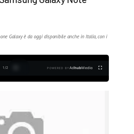
ne Galaxy è da oggi disponibile anche in Italia, con i
1
/
2
Ad
hub
Media
POWERED BY