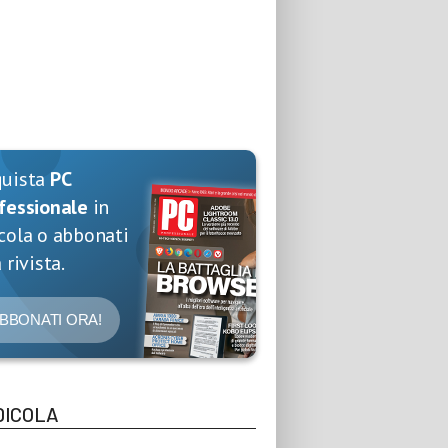
quista
PC
fessionale
in
cola o abbonati
 rivista.
BBONATI ORA!
DICOLA