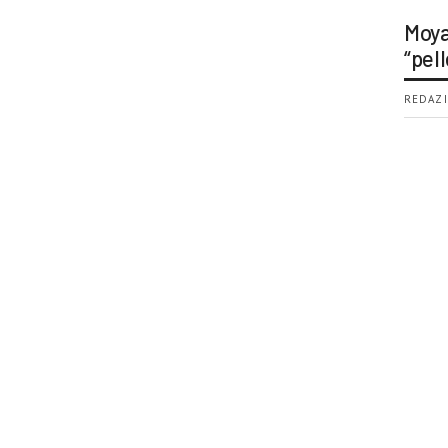
Moya
“pell
REDAZI