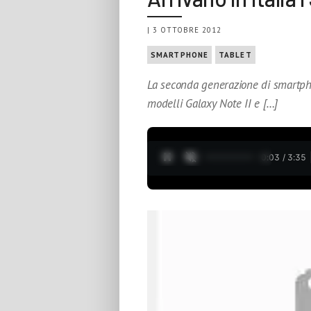
| 3 OTTOBRE 2012
SMARTPHONE
TABLET
La seconda generazione di smartpho
modelli Galaxy Note II e […]
0:04 / 3:35