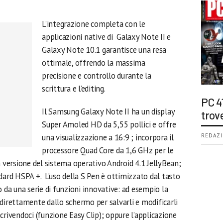
L’integrazione completa con le
applicazioni native di Galaxy Note II e
Galaxy Note 10.1 garantisce una resa
ottimale, offrendo la massima
precisione e controllo durante la
scrittura e l’editing.
PC 4
Il Samsung Galaxy Note II ha un display
trov
Super Amoled HD da 5,55 pollici e offre
una visualizzazione a 16:9 ; incorpora il
REDAZI
processore Quad Core da 1,6 GHz per le
a versione del sistema operativo Android 4.1 JellyBean;
dard HSPA +. L’uso della S Pen è ottimizzato dal tasto
o da una serie di funzioni innovative: ad esempio la
i direttamente dallo schermo per salvarli e modificarli
crivendoci (funzione Easy Clip); oppure l’applicazione