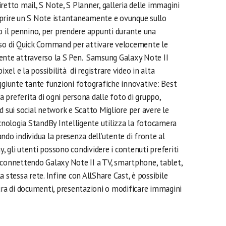
retto mail, S Note, S Planner, galleria delle immagini
 aprire un S Note istantaneamente e ovunque sullo
il pennino, per prendere appunti durante una
uso di Quick Command per attivare velocemente le
mente attraverso la S Pen. Samsung Galaxy Note II
el e la possibilità di registrare video in alta
ggiunte tante funzioni fotografiche innovative: Best
sa preferita di ogni persona dalle foto di gruppo,
d sui social network e Scatto Migliore per avere le
cnologia StandBy Intelligente utilizza la fotocamera
ndo individua la presenza dell’utente di fronte al
ay, gli utenti possono condividere i contenuti preferiti
 connettendo Galaxy Note II a TV, smartphone, tablet,
lla stessa rete. Infine con AllShare Cast, è possibile
sura di documenti, presentazioni o modificare immagini