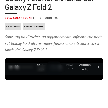
Galaxy Z Fold 2
LUCA COLANTUONI
| 16 OTTOBRE 2020
SAMSUNG
SMARTPHONE
Samsung ha rilasciato un aggiornamento software che porta
sul Galaxy Fold alcune nuove funzionalità introdotte con il
lancio del Galaxy Z Fold 2.
0:19 /
Ad
hub
M
POWERE
1
/
2
D BY
3:37
edia