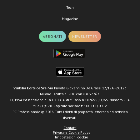
Tech
Magazine
ABBONATI
NEWSLETTER
Visibilia Editrice Srl
- Via Privata Giovannino De Grassi 12/12A - 20123
Milano. Iscritta al ROC con il n.37767.
CF, P.IVA ed iscrizione alla C.C.I.A.A. di Milano n.10269990965. Numero REA:
MI-2519578. Capitale sociale € 100.000,00 I.V.
PC Professionale © 2026. Tutti i diritti di proprietà letteraria ed artistica
riservati.
Contatti
Privacy e Cookie Policy
Impostazioni cookie