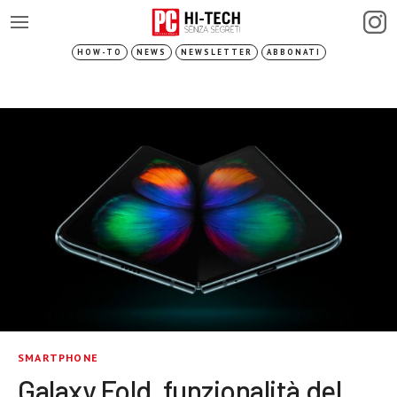
HOW-TO
NEWS
NEWSLETTER
ABBONATI
SMARTPHONE
Galaxy Fold, funzionalità del