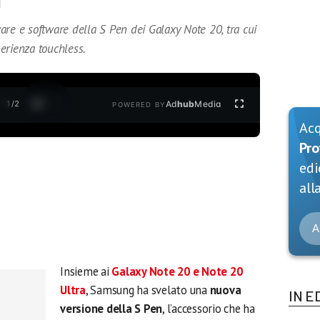
are e software della S Pen dei Galaxy Note 20, tra cui
erienza touchless.
1
/
2
Ad
hub
Media
POWERED BY
Ac
Pro
edi
alla
A
Insieme ai
Galaxy Note 20 e Note 20
Ultra
, Samsung ha svelato una
nuova
IN E
versione della S Pen
, l’accessorio che ha