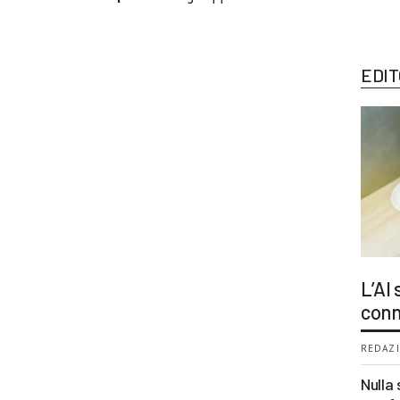
EDIT
L’AI
conn
REDAZI
Nulla 