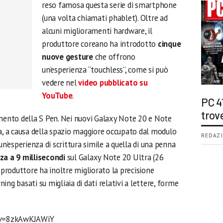
reso famosa questa serie di smartphone
(una volta chiamati phablet). Oltre ad
alcuni miglioramenti hardware, il
produttore coreano ha introdotto
cinque
nuove gesture
che offrono
un’esperienza “touchless”, come si può
vedere nel
video pubblicato su
YouTube
.
PC 4
trov
amento della S Pen. Nei nuovi Galaxy Note 20 e Note
ra, a causa della spazio maggiore occupato dal modulo
REDAZI
un’esperienza di scrittura simile a quella di una penna
za a 9 millisecondi
sul Galaxy Note 20 Ultra (26
l produttore ha inoltre migliorato la precisione
ng basati su migliaia di dati relativi a lettere, forme
?v=8zkAwKJAWiY