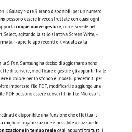
on il Galaxy Note 9 erano disponibili per un numero
ons
possono essere invece sfruttate con quasi ogni
supporta
cinque nuove gesture
, come si vede nel
 Select, agitando la stilo si attiva Screen Write,
<
hermata,
apre le app recenti e
visualizza la
>
∧
n la S Pen, Samsung ha deciso di aggiornare anche
tte di scrivere, modificare e gestire gli appunti. Tra le
liere il colore per lo sfondo e modelli predefiniti per
noltre importare file PDF, modificarli e aggiunge una
file PDF possono essere convertiti in file Microsoft
nclinati è disponibile una funzione che effettua il
 migliore organizzazione è possibile utilizzare le
onizzazione in tempo reale
degli appunti tra tutti i