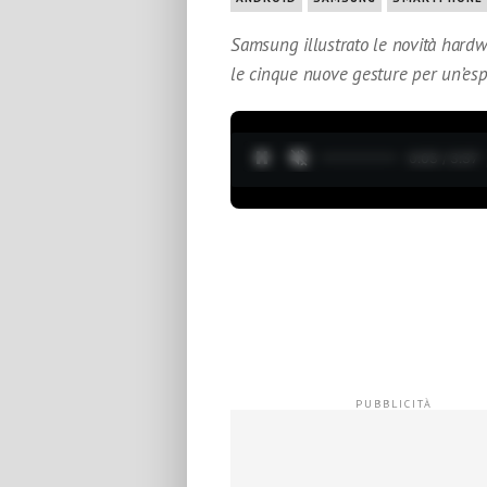
Samsung illustrato le novità hardw
le cinque nuove gesture per un’esp
0:04 / 3:37