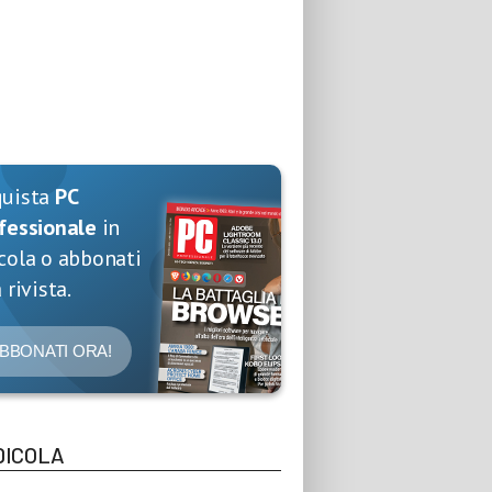
quista
PC
fessionale
in
cola o abbonati
 rivista.
BBONATI ORA!
DICOLA