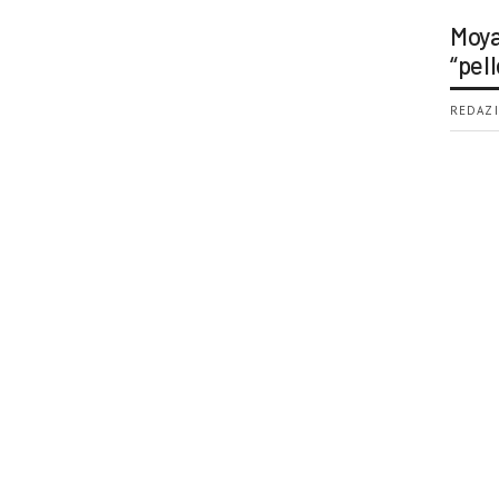
Moya
“pell
REDAZI