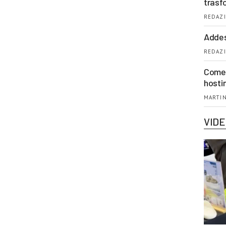
trasf
REDAZI
Addes
REDAZI
Come 
hosti
MARTIN
VID