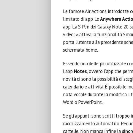
Le famose Air Actions introdotte c
limitato di app. Le
Anywhere Acti
app. La S Pen dei Galaxy Note 20 
video:
attiva la funzionalità Smart
v
porta l'utente alla precedente sc
schermata home.
Essendo una delle più utilizzate co
l'app
Notes
, ovvero l'app che perme
novità ci sono la possibilità di sceg
calendario e attività. È possibile i
nota vocale durante la modifica. I 
Word o PowerPoint.
Se gli appunti sono scritti troppo i
raddrizzamento automatico. Per una
cartelle. Non manca infine la
sincr