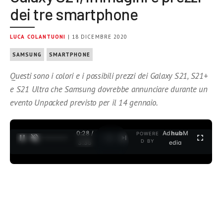
dei tre smartphone
LUCA COLANTUONI
| 18 DICEMBRE 2020
SAMSUNG
SMARTPHONE
Questi sono i colori e i possibili prezzi dei Galaxy S21, S21+
e S21 Ultra che Samsung dovrebbe annunciare durante un
evento Unpacked previsto per il 14 gennaio.
0:28 /
Ad
hub
M
POWERE
1
/
2
D BY
3:35
edia