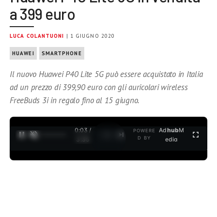
a 399 euro
LUCA COLANTUONI
| 1 GIUGNO 2020
HUAWEI
SMARTPHONE
Il nuovo Huawei P40 Lite 5G può essere acquistato in Italia
ad un prezzo di 399,90 euro con gli auricolari wireless
FreeBuds 3i in regalo fino al 15 giugno.
0:04 /
Ad
hub
M
POWERE
1
/
2
D BY
3:35
edia