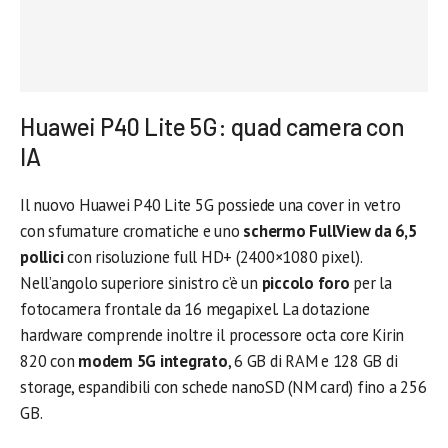
Huawei P40 Lite 5G: quad camera con
IA
Il nuovo Huawei P40 Lite 5G possiede una cover in vetro
con sfumature cromatiche e uno
schermo FullView da 6,5
pollici
con risoluzione full HD+ (2400×1080 pixel).
Nell’angolo superiore sinistro c’è un
piccolo foro
per la
fotocamera frontale da 16 megapixel. La dotazione
hardware comprende inoltre il processore octa core Kirin
820 con
modem 5G integrato
, 6 GB di RAM e 128 GB di
storage, espandibili con schede nanoSD (NM card) fino a 256
GB.