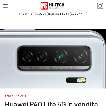
HOW-TO
NEWS
NEWSLETTER
ABBONATI
SMARTPHONE
Huawei P40 Lite 5G in vendita