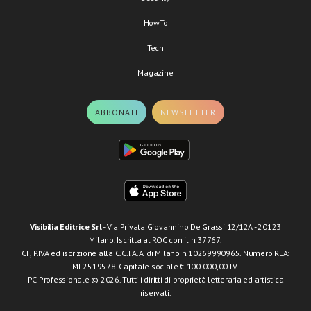
HowTo
Tech
Magazine
ABBONATI
NEWSLETTER
Visibilia Editrice Srl
- Via Privata Giovannino De Grassi 12/12A - 20123
Milano. Iscritta al ROC con il n.37767.
CF, P.IVA ed iscrizione alla C.C.I.A.A. di Milano n.10269990965. Numero REA:
MI-2519578. Capitale sociale € 100.000,00 I.V.
PC Professionale © 2026. Tutti i diritti di proprietà letteraria ed artistica
riservati.