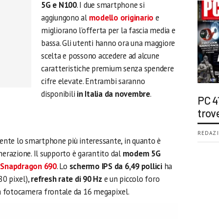
5G e N100
. I due smartphone si
aggiungono al
modello originario
e
migliorano l’offerta per la fascia media e
bassa. Gli utenti hanno ora una maggiore
scelta e possono accedere ad alcune
caratteristiche premium senza spendere
cifre elevate. Entrambi saranno
disponibili
in Italia da novembre
.
PC 4
trov
REDAZI
ente lo smartphone più interessante, in quanto è
nerazione. Il supporto è garantito dal
modem 5G
e
Snapdragon 690
. Lo
schermo IPS da 6,49 pollici
ha
80 pixel),
refresh rate di 90 Hz
e un piccolo foro
 la fotocamera frontale da 16 megapixel.