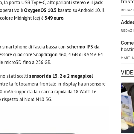
trasf
ro, la porta USB Type-C, altoparlanti stereo e il
jack
a operativo è
OxygenOS 10.5
basato su Android 10. Il
REDAZI
colore Midnight Ice) è
349 euro
.
Addes
REDAZI
Come 
o smartphone di fascia bassa con
schermo IPS da
hosti
essore quad core Snapdragon 460, 4 GB di RAM e 64
MARTIN
ede microSD fino a 256 GB.
VID
no stati scelti
sensori da 13, 2 e 2 megapixel
ntre la fotocamera frontale in-display ha un sensore
0 mAh supporta la ricarica rapida da 18 Watt. Le
e rispetto al Nord N10 5G.