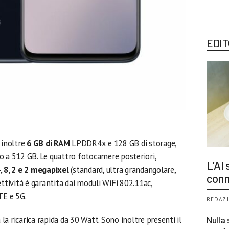
EDIT
 inoltre
6 GB di RAM
LPDDR4x e 128 GB di storage,
o a 512 GB. Le quattro fotocamere posteriori,
L’AI
, 8, 2 e 2 megapixel
(standard, ultra grandangolare,
conn
ività è garantita dai moduli WiFi 802.11ac,
TE e 5G.
REDAZI
a ricarica rapida da 30 Watt. Sono inoltre presenti il
Nulla 