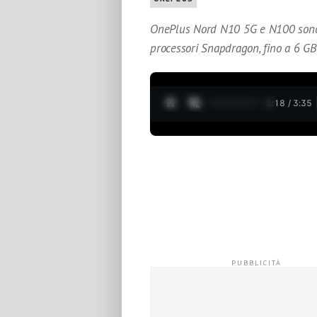
OnePlus Nord N10 5G e N100 sono s
processori Snapdragon, fino a 6 GB
0:19 / 3:35