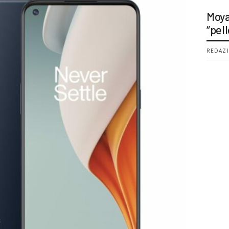
Moya
“pell
REDAZI