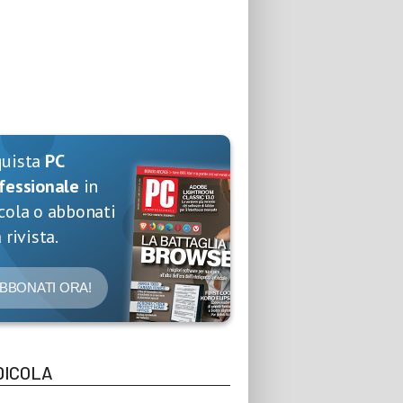
quista
PC
fessionale
in
cola o abbonati
 rivista.
BBONATI ORA!
DICOLA