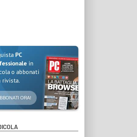
quista
PC
fessionale
in
cola o abbonati
 rivista.
BBONATI ORA!
DICOLA