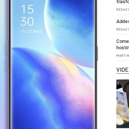
trasf
REDAZI
Addes
REDAZI
Come 
hosti
MARTIN
VID