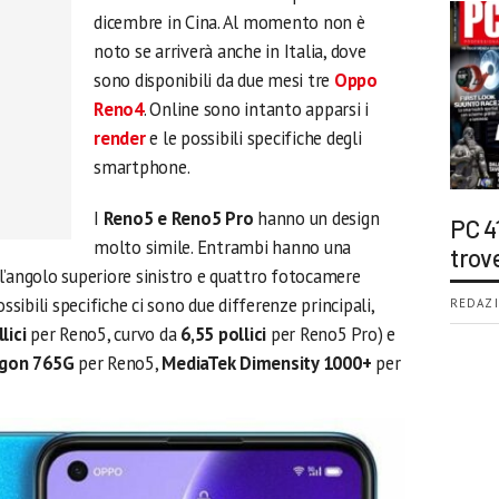
dicembre in Cina. Al momento non è
noto se arriverà anche in Italia, dove
sono disponibili da due mesi tre
Oppo
Reno4
. Online sono intanto apparsi i
render
e le possibili specifiche degli
smartphone.
I
Reno5 e Reno5 Pro
hanno un design
PC 4
molto simile. Entrambi hanno una
trov
l’angolo superiore sinistro e quattro fotocamere
ssibili specifiche ci sono due differenze principali,
REDAZI
lici
per Reno5, curvo da
6,55 pollici
per Reno5 Pro) e
gon 765G
per Reno5,
MediaTek Dimensity 1000+
per