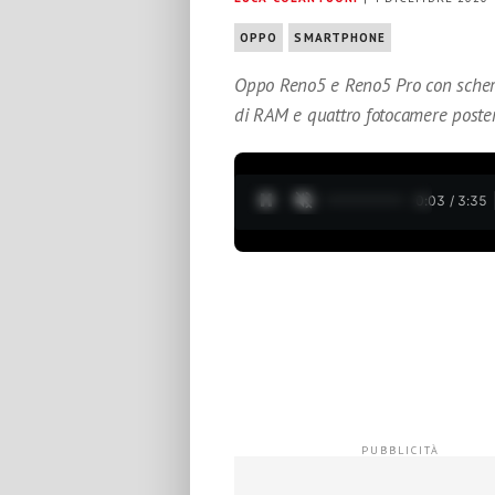
OPPO
SMARTPHONE
Oppo Reno5 e Reno5 Pro con sche
di RAM e quattro fotocamere poster
0:05 / 3:35