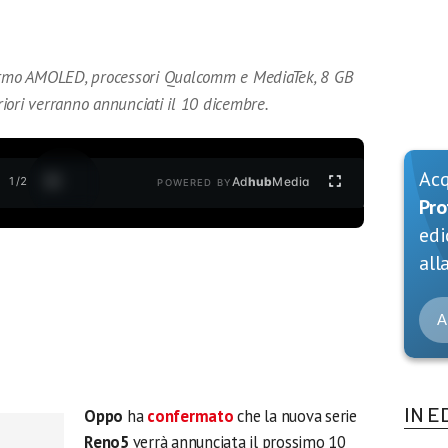
rmo AMOLED, processori Qualcomm e MediaTek, 8 GB
iori verranno annunciati il 10 dicembre.
Ac
1
/
2
Ad
hub
Media
POWERED BY
Pro
edi
alla
A
IN E
Oppo
ha
confermato
che la nuova serie
Reno5
verrà annunciata il prossimo 10