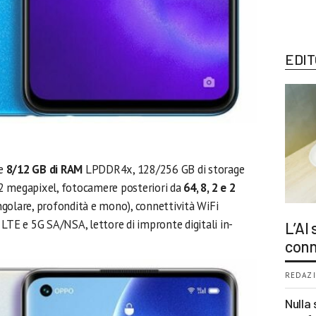
EDIT
re
8/12 GB di RAM
LPDDR4x, 128/256 GB di storage
2 megapixel, fotocamere posteriori da
64, 8, 2 e 2
ngolare, profondità e mono), connettività WiFi
LTE e 5G SA/NSA, lettore di impronte digitali in-
L’AI
conn
REDAZI
Nulla 