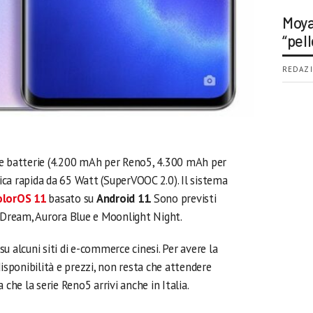
Moya
“pell
REDAZI
le batterie (4.200 mAh per Reno5, 4.300 mAh per
ca rapida da 65 Watt (SuperVOOC 2.0). Il sistema
olorOS 11
basato su
Android 11
. Sono previsti
y Dream, Aurora Blue e Moonlight Night.
u alcuni siti di e-commerce cinesi. Per avere la
disponibilità e prezzi, non resta che attendere
ra che la serie Reno5 arrivi anche in Italia.