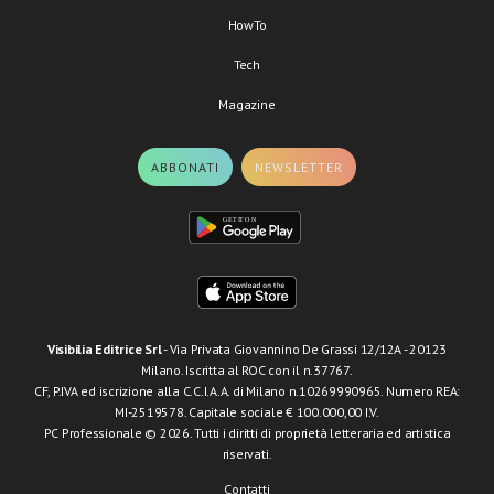
HowTo
Tech
Magazine
ABBONATI
NEWSLETTER
Visibilia Editrice Srl
- Via Privata Giovannino De Grassi 12/12A - 20123
Milano. Iscritta al ROC con il n.37767.
CF, P.IVA ed iscrizione alla C.C.I.A.A. di Milano n.10269990965. Numero REA:
MI-2519578. Capitale sociale € 100.000,00 I.V.
PC Professionale © 2026. Tutti i diritti di proprietà letteraria ed artistica
riservati.
Contatti