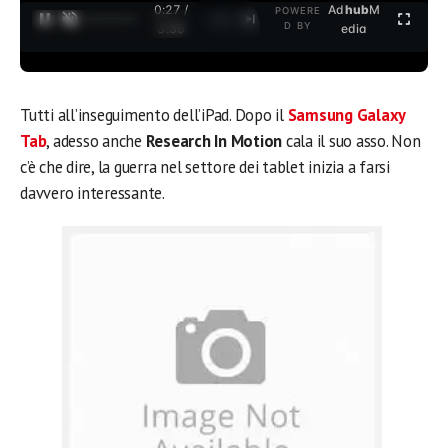
0:27 /
Ad
hub
M
POWERE
1
/
2
D BY
3:35
edia
Tutti all’inseguimento dell’iPad. Dopo il
Samsung Galaxy
Tab
, adesso anche
Research In Motion
cala il suo asso. Non
c’è che dire, la guerra nel settore dei tablet inizia a farsi
davvero interessante.