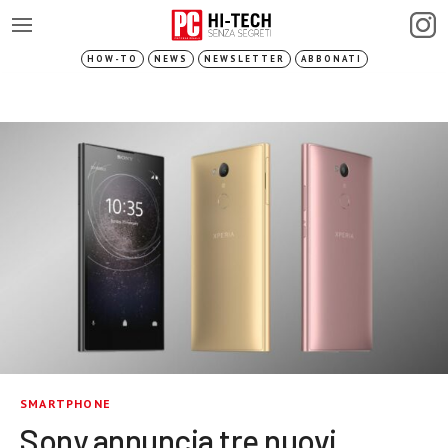
HOW-TO
NEWS
NEWSLETTER
ABBONATI
SMARTPHONE
Sony annuncia tre nuovi