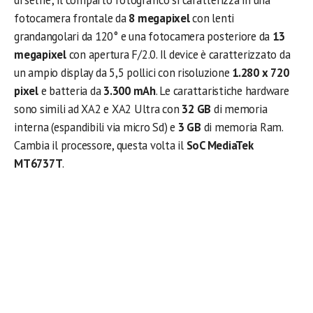
di selfie; il comparto fotografico si caratterizza in una
fotocamera frontale da
8 megapixel
con lenti
grandangolari da 120° e una fotocamera posteriore da
13
megapixel
con apertura F/2.0. Il device è caratterizzato da
un ampio display da 5,5 pollici con risoluzione
1.280 x 720
pixel
e batteria da
3.300 mAh
. Le carattaristiche hardware
sono simili ad XA2 e XA2 Ultra con
32 GB
di memoria
interna (espandibili via micro Sd) e
3 GB
di memoria Ram.
Cambia il processore, questa volta il
SoC MediaTek
MT6737T
.