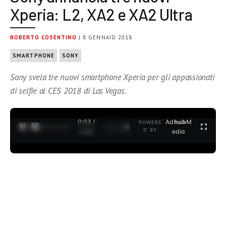
Xperia: L2, XA2 e XA2 Ultra
ROBERTO COSENTINO
| 8 GENNAIO 2018
SMARTPHONE
SONY
Sony svela tre nuovi smartphone Xperia per gli appassionati
di selfie al CES 2018 di Las Vegas.
0:04 /
Ad
hub
M
POWERE
1
/
2
D BY
3:35
edia