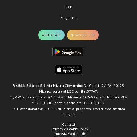
Tech
Magazine
ABBONATI
NEWSLETTER
Visibilia Editrice Srl
- Via Privata Giovannino De Grassi 12/12A - 20123
Milano. Iscritta al ROC con il n.37767.
CF, P.IVA ed iscrizione alla C.C.I.A.A. di Milano n.10269990965. Numero REA:
MI-2519578. Capitale sociale € 100.000,00 I.V.
PC Professionale © 2026. Tutti i diritti di proprietà letteraria ed artistica
riservati.
Contatti
Privacy e Cookie Policy
Impostazioni cookie