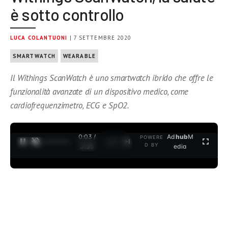
è sotto controllo
LUCA COLANTUONI
| 7 SETTEMBRE 2020
SMARTWATCH
WEARABLE
Il Withings ScanWatch è uno smartwatch ibrido che offre le
funzionalità avanzate di un dispositivo medico, come
cardiofrequenzimetro, ECG e SpO2.
0:04 /
Ad
hub
M
POWERE
1
/
2
D BY
3:35
edia