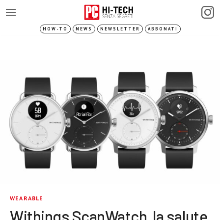
HOW-TO
NEWS
NEWSLETTER
ABBONATI
WEARABLE
Withings ScanWatch, la salute