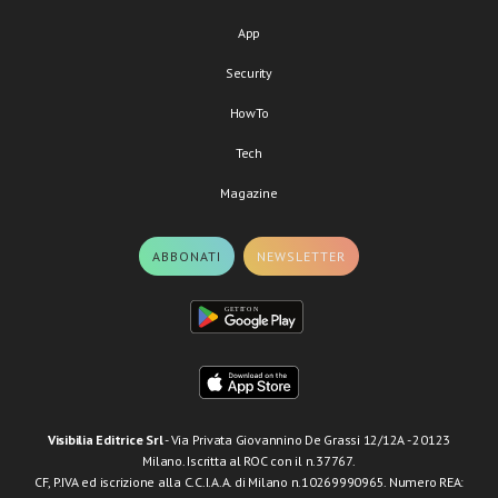
App
Security
HowTo
Tech
Magazine
ABBONATI
NEWSLETTER
Visibilia Editrice Srl
- Via Privata Giovannino De Grassi 12/12A - 20123
Milano. Iscritta al ROC con il n.37767.
CF, P.IVA ed iscrizione alla C.C.I.A.A. di Milano n.10269990965. Numero REA: