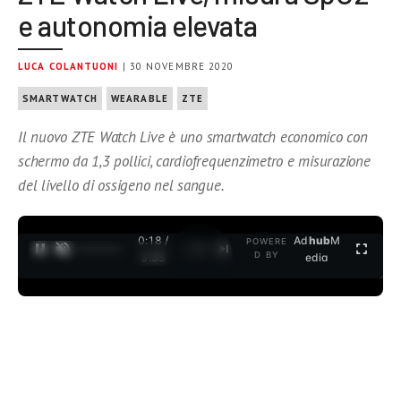
e autonomia elevata
LUCA COLANTUONI
| 30 NOVEMBRE 2020
SMARTWATCH
WEARABLE
ZTE
Il nuovo ZTE Watch Live è uno smartwatch economico con
schermo da 1,3 pollici, cardiofrequenzimetro e misurazione
del livello di ossigeno nel sangue.
0:19 /
Ad
hub
M
POWERE
1
/
2
D BY
3:35
edia