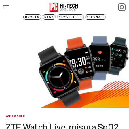
HOW-TO
NEWS
NEWSLETTER
ABBONATI
WEARABLE
ZTE Watch Live, misura SpO2