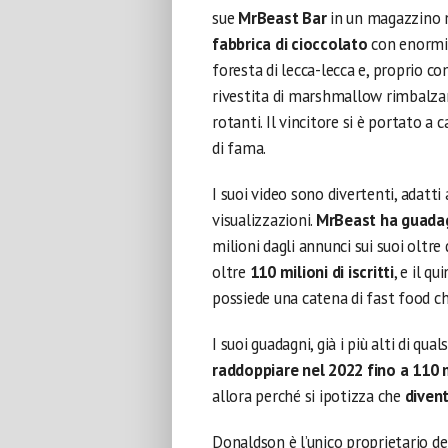
sue
MrBeast Bar
in un magazzino n
fabbrica di cioccolato
con enormi 
foresta di lecca-lecca e, proprio co
rivestita di marshmallow rimbalzan
rotanti. Il vincitore si è portato a
di fama.
I suoi video sono divertenti, adatti
visualizzazioni.
MrBeast ha guadagn
milioni dagli annunci sui suoi oltre
oltre
110 milioni di iscritti
, e il q
possiede una catena di fast food 
I suoi guadagni, già i più alti di qua
raddoppiare nel 2022 fino a 110 m
allora perché si ipotizza che
divent
Donaldson è l’unico proprietario de