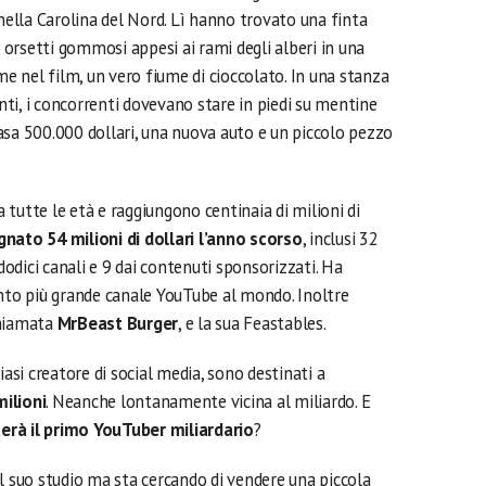
ella Carolina del Nord. Lì hanno trovato una finta
orsetti gommosi appesi ai rami degli alberi in una
me nel film, un vero fiume di cioccolato. In una stanza
ti, i concorrenti dovevano stare in piedi su mentine
 casa 500.000 dollari, una nuova auto e un piccolo pezzo
 a tutte le età e raggiungono centinaia di milioni di
ato 54 milioni di dollari l’anno scorso
, inclusi 32
 dodici canali e 9 dai contenuti sponsorizzati. Ha
uinto più grande canale YouTube al mondo. Inoltre
chiamata
MrBeast Burger
, e la sua Feastables.
lsiasi creatore di social media, sono destinati a
ilioni
. Neanche lontanamente vicina al miliardo. E
erà il primo YouTuber miliardario
?
l suo studio ma sta cercando di vendere una piccola