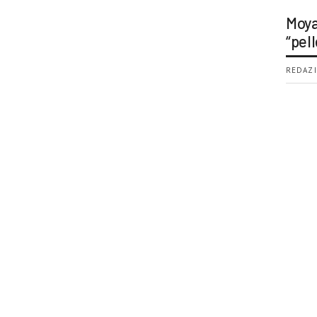
Moya
“pell
REDAZI