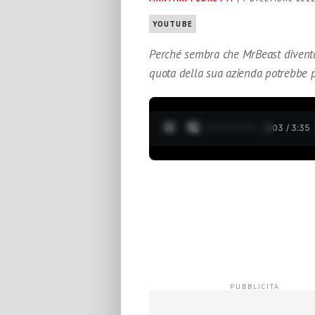
YOUTUBE
Perché sembra che MrBeast divente
quota della sua azienda potrebbe p
0:04 / 3:35