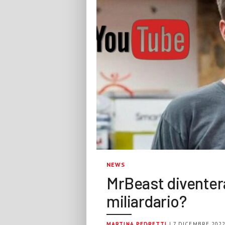
NEWS
MrBeast diventer
miliardario?
MARTINA PEDRETTI
| 7 DICEMBRE 202