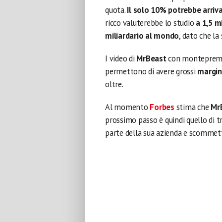
quota.
Il solo 10% potrebbe arriva
ricco valuterebbe lo studio
a 1,5 mi
miliardario al mondo
, dato che l
I video di
MrBeast
con montepremi co
permettono di avere grossi
margin
oltre.
Al momento
Forbes
stima che
MrB
prossimo passo è quindi quello di t
parte della sua azienda e scommett