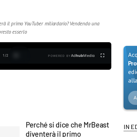
rà il primo YouTuber miliardario? Vendendo una
resto esserlo
Ac
1
/
2
Ad
hub
Media
POWERED BY
Pro
edi
alla
A
Perché si dice che MrBeast
IN E
diventerà il primo