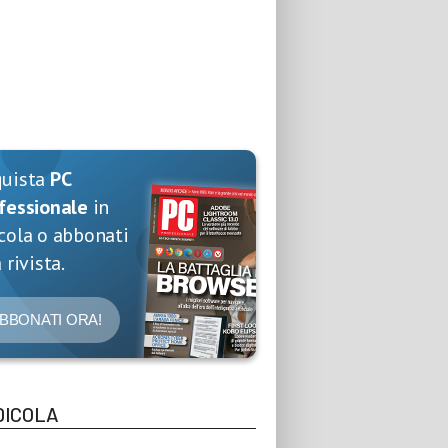
quista
PC
fessionale
in
cola o abbonati
 rivista.
BBONATI ORA!
DICOLA