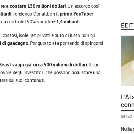
re a costare 150 milioni dollari
. Un accordo così
liardi
, rendendo Donaldson il
primo YouTuber
a sua quota del 90% varrebbe
1,4 miliardi
.
EDIT
stosi, isole, jet privati e auto di lusso non gli
i di guadagno
. Per questo sta pensando di spingersi
east valga già circa 500 milioni di dollari
. Il suo
rovare degli investitori che possano acquistare una
ere sui suoi contenuti.
L’AI
conn
REDAZI
Nulla 