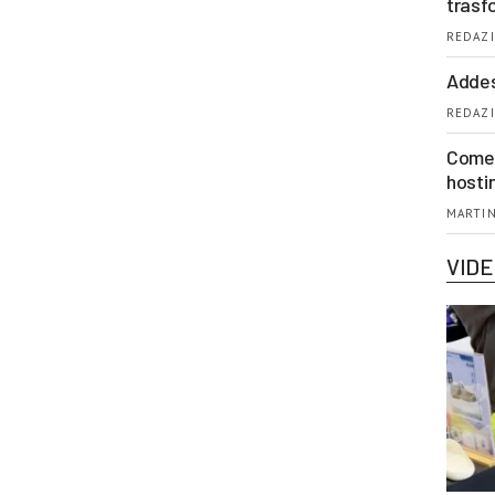
trasf
REDAZI
Addes
REDAZI
Come 
hosti
MARTIN
VID