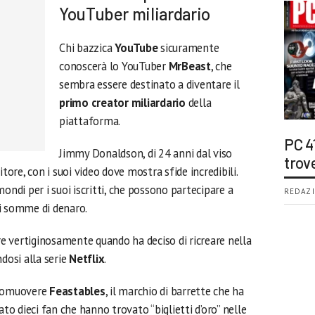
YouTuber miliardario
Chi bazzica
YouTube
sicuramente
conoscerà lo YouTuber
MrBeast
, che
sembra essere destinato a diventare il
primo creator miliardario
della
piattaforma.
PC 4
Jimmy Donaldson, di 24 anni dal viso
trov
tore, con i suoi video dove mostra sfide incredibili.
mondi per i suoi iscritti, che possono partecipare a
REDAZI
i somme di denaro.
ire vertiginosamente quando ha deciso di ricreare nella
andosi alla serie
Netflix
.
promuovere
Feastables
, il marchio di barrette che ha
ato dieci fan che hanno trovato “biglietti d’oro” nelle