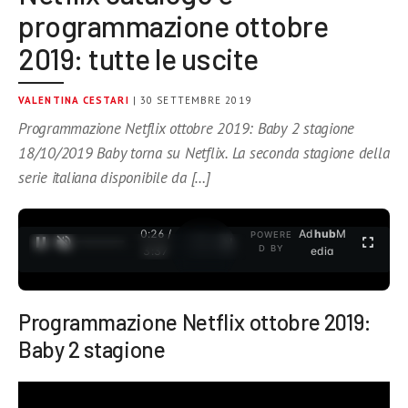
programmazione ottobre
2019: tutte le uscite
VALENTINA CESTARI
| 30 SETTEMBRE 2019
Programmazione Netflix ottobre 2019: Baby 2 stagione
18/10/2019 Baby torna su Netflix. La seconda stagione della
serie italiana disponibile da […]
0:26 /
Ad
hub
M
POWERE
1
/
2
D BY
3:37
edia
Programmazione Netflix ottobre 2019:
Baby 2 stagione