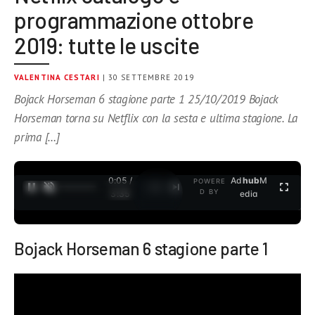
programmazione ottobre
2019: tutte le uscite
VALENTINA CESTARI
| 30 SETTEMBRE 2019
Bojack Horseman 6 stagione parte 1 25/10/2019 Bojack
Horseman torna su Netflix con la sesta e ultima stagione. La
prima […]
0:05 /
Ad
hub
M
POWERE
1
/
2
D BY
3:35
edia
Bojack Horseman 6 stagione parte 1