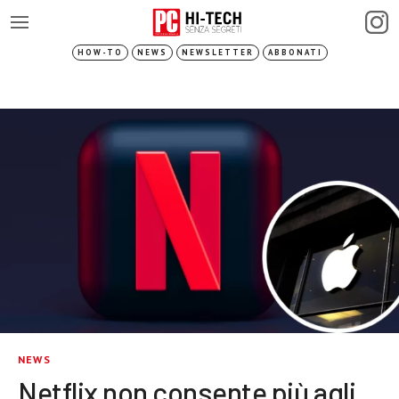
HOW-TO
NEWS
NEWSLETTER
ABBONATI
NEWS
Netflix non consente più agli