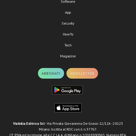
Software
App
Security
HowTo
Tech
Magazine
ABBONATI
NEWSLETTER
Visibilia Editrice Srl
- Via Privata Giovannino De Grassi 12/12A - 20123
Milano. Iscritta al ROC con il n.37767.
CF, P.IVA ed iscrizione alla C.C.I.A.A. di Milano n.10269990965. Numero REA: