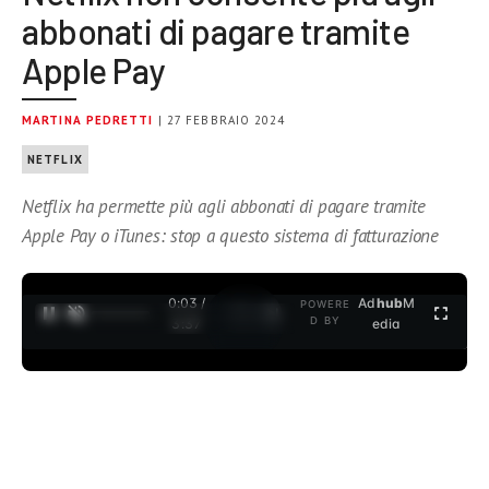
abbonati di pagare tramite
Apple Pay
MARTINA PEDRETTI
| 27 FEBBRAIO 2024
NETFLIX
Netflix ha permette più agli abbonati di pagare tramite
Apple Pay o iTunes: stop a questo sistema di fatturazione
0:04 /
Ad
hub
M
POWERE
1
/
2
D BY
3:37
edia