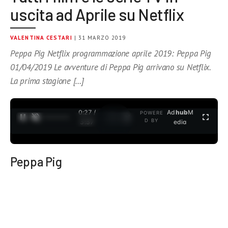
uscita ad Aprile su Netflix
VALENTINA CESTARI
| 31 MARZO 2019
Peppa Pig Netflix programmazione aprile 2019: Peppa Pig
01/04/2019 Le avventure di Peppa Pig arrivano su Netflix.
La prima stagione […]
0:27 /
Ad
hub
M
POWERE
1
/
2
D BY
3:37
edia
Peppa Pig