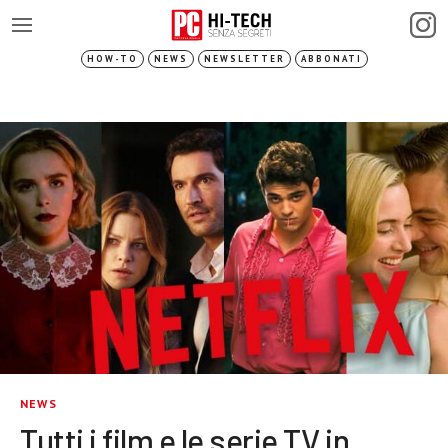
HOW-TO
NEWS
NEWSLETTER
ABBONATI
NEWS
Tutti i film e le serie TV in