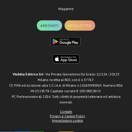
Magazine
ABBONATI
NEWSLETTER
Visibilia Editrice Srl
- Via Privata Giovannino De Grassi 12/12A - 20123
Milano. Iscritta al ROC con il n.37767.
CF, P.IVA ed iscrizione alla C.C.I.A.A. di Milano n.10269990965. Numero REA:
MI-2519578. Capitale sociale € 100.000,00 I.V.
PC Professionale © 2026. Tutti i diritti di proprietà letteraria ed artistica
riservati.
Contatti
Privacy e Cookie Policy
Impostazioni cookie