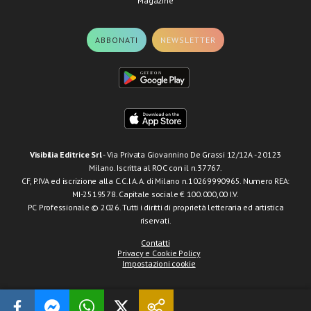
Magazine
ABBONATI
NEWSLETTER
Visibilia Editrice Srl
- Via Privata Giovannino De Grassi 12/12A - 20123
Milano. Iscritta al ROC con il n.37767.
CF, P.IVA ed iscrizione alla C.C.I.A.A. di Milano n.10269990965. Numero REA:
MI-2519578. Capitale sociale € 100.000,00 I.V.
PC Professionale © 2026. Tutti i diritti di proprietà letteraria ed artistica
riservati.
Contatti
Privacy e Cookie Policy
Impostazioni cookie