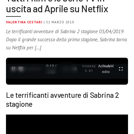
uscita ad Aprile su Netflix
VALENTINA CESTARI
| 31 MARZO 2019
Le terrificanti avventure di Sabrina 2 stagione 05/04/2019
Dopo il grande successo della prima stagione, Sabrina torna
su Netflix per […]
0:19 /
Ad
hub
M
POWERE
1
/
2
D BY
3:35
edia
Le terrificanti avventure di Sabrina 2
stagione