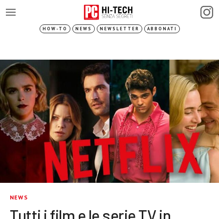
HOW-TO
NEWS
NEWSLETTER
ABBONATI
NEWS
Tutti i film e le serie TV in