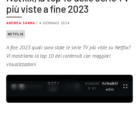
più viste a fine 2023
ANDREA SANNA
| 4 GENNAIO 2024
NETFLIX
A fine 2023 quali sono state le serie TV più viste su Netflix?
Vi mostriamo la top 10 dei contenuti con maggiori
visualizzazioni
0:27 /
Ad
hub
M
POWERE
1
/
2
D BY
3:37
edia