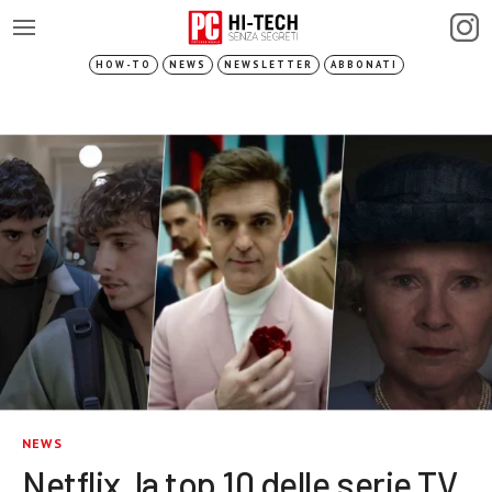
HOW-TO
NEWS
NEWSLETTER
ABBONATI
NEWS
Netflix, la top 10 delle serie TV