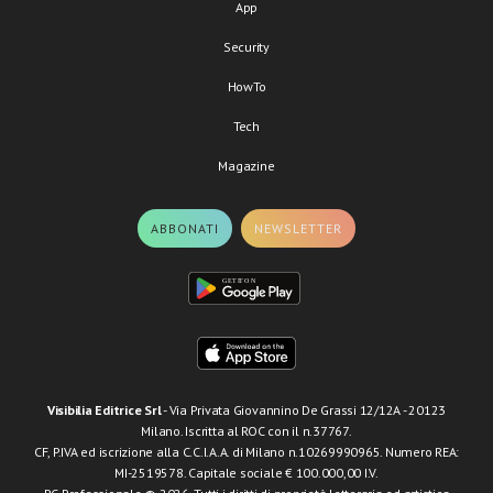
App
Security
HowTo
Tech
Magazine
ABBONATI
NEWSLETTER
Visibilia Editrice Srl
- Via Privata Giovannino De Grassi 12/12A - 20123
Milano. Iscritta al ROC con il n.37767.
CF, P.IVA ed iscrizione alla C.C.I.A.A. di Milano n.10269990965. Numero REA:
MI-2519578. Capitale sociale € 100.000,00 I.V.