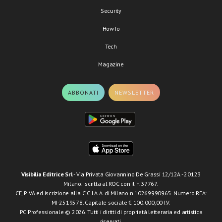
Security
HowTo
Tech
Magazine
ABBONATI
NEWSLETTER
Visibilia Editrice Srl
- Via Privata Giovannino De Grassi 12/12A - 20123
Milano. Iscritta al ROC con il n.37767.
CF, P.IVA ed iscrizione alla C.C.I.A.A. di Milano n.10269990965. Numero REA:
MI-2519578. Capitale sociale € 100.000,00 I.V.
PC Professionale © 2026. Tutti i diritti di proprietà letteraria ed artistica
riservati.