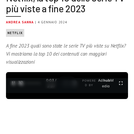
più viste a fine 2023
ANDREA SANNA
| 4 GENNAIO 2024
NETFLIX
A fine 2023 quali sono state le serie TV più viste su Netflix?
Vi mostriamo la top 10 dei contenuti con maggiori
visualizzazioni
0:04 /
Ad
hub
M
POWERE
1
/
2
D BY
3:37
edia