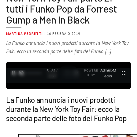
tutti i Funko Pop da Forrest
Gump a Men In Black
MARTINA PEDRETTI
| 16 FEBBRAIO 2019
La Funko annuncia i nuovi prodotti durante la New York Toy
Fair: ecco la seconda parte delle foto dei Funko […]
0:04 /
Ad
hub
M
POWERE
1
/
2
D BY
3:37
edia
La Funko annuncia i nuovi prodotti
durante la New York Toy Fair: ecco la
seconda parte delle foto dei Funko Pop