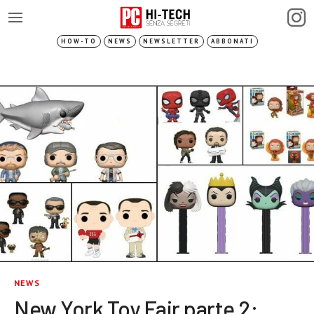
HOW-TO
NEWS
NEWSLETTER
ABBONATI
NEWS
New York Toy Fair parte 2: