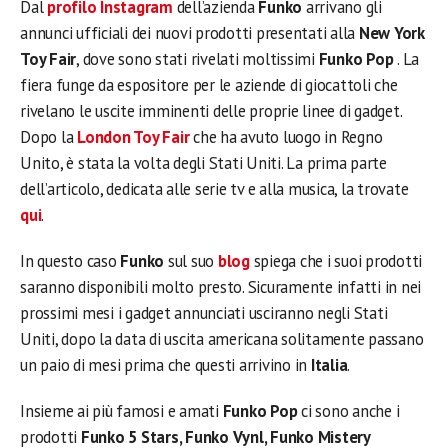
Dal
profilo Instagram
dell’azienda
Funko
arrivano gli
annunci ufficiali dei nuovi prodotti presentati alla
New York
Toy Fair
, dove sono stati rivelati moltissimi
Funko Pop
. La
fiera funge da espositore per le aziende di giocattoli che
rivelano le uscite imminenti delle proprie linee di gadget.
Dopo la
London Toy Fair
che ha avuto luogo in Regno
Unito, è stata la volta degli Stati Uniti. La prima parte
dell’articolo, dedicata alle serie tv e alla musica, la trovate
qui
.
In questo caso
Funko
sul suo
blog
spiega che i suoi prodotti
saranno disponibili molto presto. Sicuramente infatti in nei
prossimi mesi i gadget annunciati usciranno negli Stati
Uniti, dopo la data di uscita americana solitamente passano
un paio di mesi prima che questi arrivino in
Italia
.
Insieme ai più famosi e amati
Funko Pop
ci sono anche i
prodotti
Funko 5 Stars, Funko Vynl, Funko Mistery