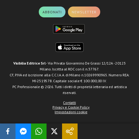
ABBONATI
NEWSLETTER
Visibilia Editrice Srl
- Via Privata Giovannino De Grassi 12/12A - 20123
Milano. Iscritta al ROC con il n.37767.
CF, P.IVA ed iscrizione alla C.C.I.A.A. di Milano n.10269990965. Numero REA:
MI-2519578. Capitale sociale € 100.000,00 I.V.
PC Professionale © 2026. Tutti i diritti di proprietà letteraria ed artistica
riservati.
Contatti
Privacy e Cookie Policy
Impostazioni cookie