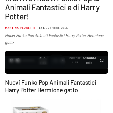
Animali Fantastici e di Harry
Potter!
MARTINA PEDRETTI
| 12 NOVEMBRE 2018
Nuovi Funko Pop Animali Fantastici Harry Potter Hermione
gatto
0:03 /
Ad
hub
M
POWERE
1
/
2
D BY
3:35
edia
Nuovi Funko Pop Animali Fantastici
Harry Potter Hermione gatto