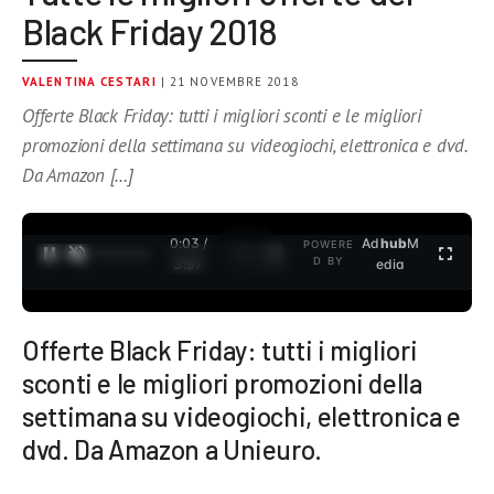
Black Friday 2018
VALENTINA CESTARI
| 21 NOVEMBRE 2018
Offerte Black Friday: tutti i migliori sconti e le migliori
promozioni della settimana su videogiochi, elettronica e dvd.
Da Amazon […]
0:04 /
Ad
hub
M
POWERE
1
/
2
D BY
3:37
edia
Offerte Black Friday: tutti i migliori
sconti e le migliori promozioni della
settimana su videogiochi, elettronica e
dvd. Da Amazon a Unieuro.