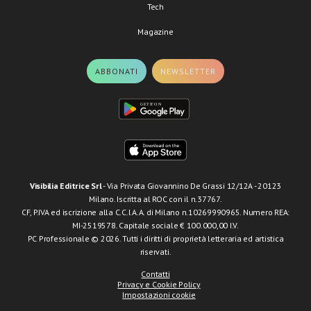
Tech
Magazine
ABBONATI
NEWSLETTER
Visibilia Editrice Srl
- Via Privata Giovannino De Grassi 12/12A - 20123
Milano. Iscritta al ROC con il n.37767.
CF, P.IVA ed iscrizione alla C.C.I.A.A. di Milano n.10269990965. Numero REA:
MI-2519578. Capitale sociale € 100.000,00 I.V.
PC Professionale © 2026. Tutti i diritti di proprietà letteraria ed artistica
riservati.
Contatti
Privacy e Cookie Policy
Impostazioni cookie