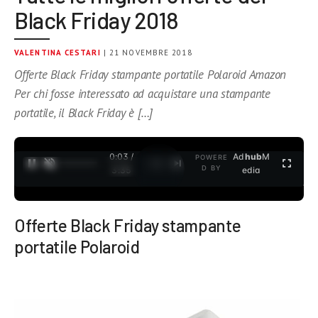
Black Friday 2018
VALENTINA CESTARI
| 21 NOVEMBRE 2018
Offerte Black Friday stampante portatile Polaroid Amazon
Per chi fosse interessato ad acquistare una stampante
portatile, il Black Friday è […]
0:04 /
Ad
hub
M
POWERE
1
/
2
D BY
3:35
edia
Offerte Black Friday stampante
portatile Polaroid